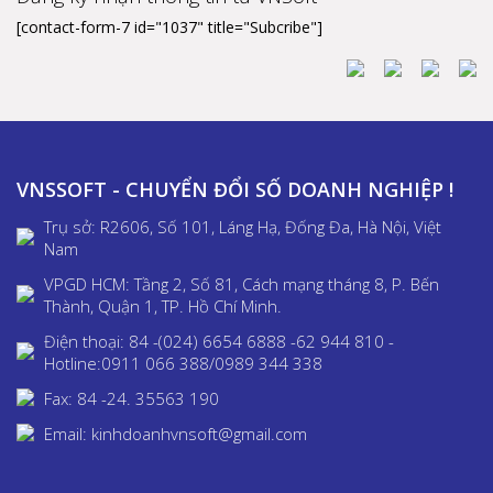
[contact-form-7 id="1037" title="Subcribe"]
VNSSOFT - CHUYỂN ĐỔI SỐ DOANH NGHIỆP !
Trụ sở: R2606, Số 101, Láng Hạ, Đống Đa, Hà Nội, Việt
Nam
VPGD HCM: Tầng 2, Số 81, Cách mạng tháng 8, P. Bến
Thành, Quận 1, TP. Hồ Chí Minh.
Điện thoại: 84 -(024) 6654 6888 -62 944 810 -
Hotline:0911 066 388/0989 344 338
Fax: 84 -24. 35563 190
Email: kinhdoanhvnsoft@gmail.com