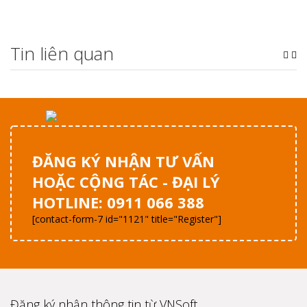
Tin liên quan
ĐĂNG KÝ NHẬN TƯ VẤN
HOẶC CỘNG TÁC - ĐẠI LÝ
HOTLINE: 0911 066 388
[contact-form-7 id="1121" title="Register"]
Đăng ký nhận thông tin từ VNSoft