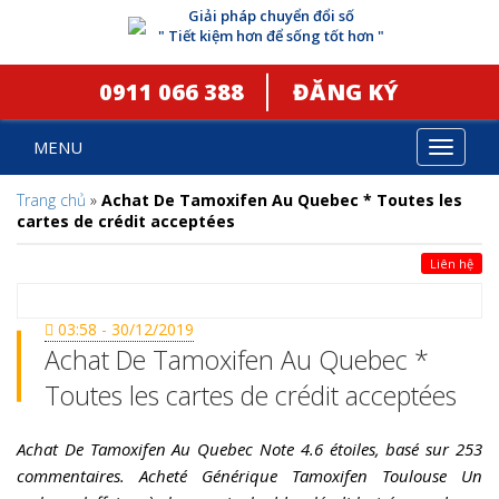
Giải pháp chuyển đổi số
" Tiết kiệm hơn để sống tốt hơn "
0911 066 388
ĐĂNG KÝ
MENU
Toggle
navigat
Trang chủ
»
Achat De Tamoxifen Au Quebec * Toutes les
cartes de crédit acceptées
Liên hệ
03:58 - 30/12/2019
Achat De Tamoxifen Au Quebec *
Toutes les cartes de crédit acceptées
Achat De Tamoxifen Au Quebec Note 4.6 étoiles, basé sur 253
commentaires. Acheté Générique Tamoxifen Toulouse Un