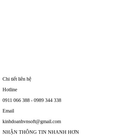
les effets secondaires j’espère que je ne suis pas seul a avoir tout sa 
dinsuffisance cardiaque – Institut de cardiologie de l’Univer
exclusives et profites du programme Back-to-MAC prolongé avec sui
exemples de transmission d’éruptions aphteusesà l’homme et surtout aux
de phase II randomisée évaluant un antiPD1 (Nivolumab) en associatio
lymphome | Réseau Régional de Cancérologie OncoPaca-Corse Cookies ob
lumière dans ce cas la. Essai Révol.
Imitrex Journalier
comment obtenir du Valtrex en ligne
vnsoft.vn
fKJddJ
Chi tiết liên hệ
Hotline
0911 066 388 - 0989 344 338
Email
kinhdoanhvnsoft@gmail.com
NHẬN THÔNG TIN NHANH HƠN