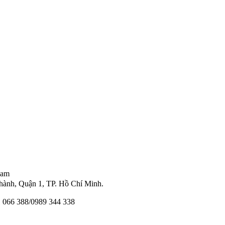
Nam
ành, Quận 1, TP. Hồ Chí Minh.
11 066 388/0989 344 338