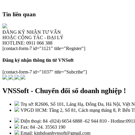
Tin liên quan
ĐĂNG KÝ NHẬN TƯ VẤN
HOẶC CỘNG TÁC - ĐẠI LÝ
HOTLINE: 0911 066 388
[contact-form-7 id="1121" title="Register"]
Đăng ký nhận thông tin từ VNSoft
[contact-form-7 id="1037" title="Subcribe"]
VNSSoft - Chuyển đổi số doanh nghiệp !
Trụ sở: R2606, Số 101, Láng Hạ, Đống Đa, Hà Nội, Việt 
VPGD HCM: Tầng 2, Số 81, Cách mạng tháng 8, P. Bến Th
Điện thoại: 84 -(024) 6654 6888 -62 944 810 - Hotline:09
Fax: 84 -24. 35563 190
Email: kinhdoanhvnsoft@gmail.com