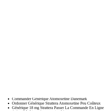
Acheter Strattera 10 mg Internet Avis
Achat Atomoxetine Generic
Générique 18 mg Strattera Le Moins Cher En Ligne
Meilleur Site De Vente En Ligne Atomoxetine
Le Moins Cher Strattera
Strattera Achat
Achat Strattera En Ligne Forum
Achat Strattera Generique Forum
Acheté Strattera 18 mg Le Moins Cher Sans Ordonnance
Générique Strattera Vente
Achetez Atomoxetine Bas Prix Sans Ordonnance
Commander Générique Strattera Atomoxetine Canada
Combien Strattera
Acheter Atomoxetine En Pharmacie
Commander Strattera Peu Coûteux Sans Ordonnance
Atomoxetine Comprimé
Acheter Du Vrai 40 mg Strattera Peu Coûteux Sans Ordonnan
Acheter Strattera 40 mg En Ligne Paypal
Strattera En Ligne Suisse
Ou Acheter Du Strattera En Ligne
Commande Strattera 40 mg En Ligne Belgique
Strattera 10 mg Feminin Ou Acheter
Commander Générique Atomoxetine Danemark
Ordonner Générique Strattera Atomoxetine Peu Coûteux
Générique 18 mg Strattera Passer La Commande En Ligne