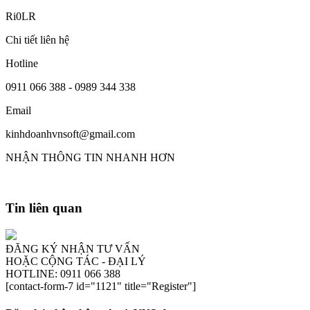
Ri0LR
Chi tiết liên hệ
Hotline
0911 066 388 - 0989 344 338
Email
kinhdoanhvnsoft@gmail.com
NHẬN THÔNG TIN NHANH HƠN
Tin liên quan
ĐĂNG KÝ NHẬN TƯ VẤN
HOẶC CỘNG TÁC - ĐẠI LÝ
HOTLINE: 0911 066 388
[contact-form-7 id="1121" title="Register"]