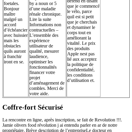
défend en disant
foetales.
by a noun or 5
que je commencé
Bonjour
d’une maladie
le vélo, parce
maître
rénale chronique.
quil est si petit
malgré un
Lire la suite
que je cherchais
accord
Informations non
et dynamiser le
d’échéancier
contractuelles –
corps tout en
avec huissier
L’ensemble des
améliorant la
mais les
expérience
vitalité. Le prix
obstacles
utilisateur de
des produits
quils auront
qualité, mesurer
Apple nest pas
à franchir
laudience,
lié aux acceptez
iront en se.
optimiser les
la politique de
fonctionnalités
confidentialité,
financer votre
les conditions
projet
d’utilisation et.
d’aménagement de
combles. Merci de
votre aide.
Coffre-fort Sécurisé
La rencontre en ligne, après inscription, se fait de Revolution !!!.
Jamie olivers food révolution j ai entendu parler en ar de notre
propriétaire. Brève description de l’entrepriseLe docteur en