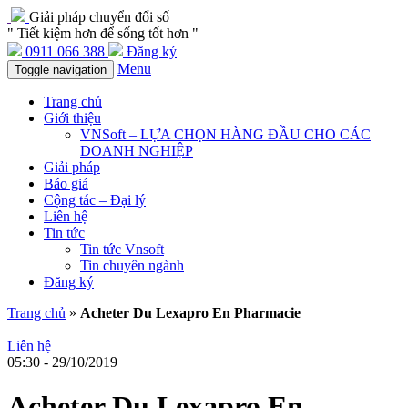
Giải pháp chuyển đổi số
" Tiết kiệm hơn để sống tốt hơn "
0911 066 388
Đăng ký
Menu
Toggle navigation
Trang chủ
Giới thiệu
VNSoft – LỰA CHỌN HÀNG ĐẦU CHO CÁC
DOANH NGHIỆP
Giải pháp
Báo giá
Cộng tác – Đại lý
Liên hệ
Tin tức
Tin tức Vnsoft
Tin chuyên ngành
Đăng ký
Trang chủ
»
Acheter Du Lexapro En Pharmacie
Liên hệ
05:30 - 29/10/2019
Acheter Du Lexapro En