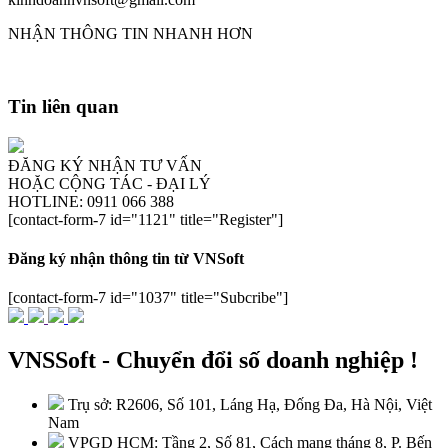
NHẬN THÔNG TIN NHANH HƠN
Tin liên quan
ĐĂNG KÝ NHẬN TƯ VẤN
HOẶC CỘNG TÁC - ĐẠI LÝ
HOTLINE: 0911 066 388
[contact-form-7 id="1121" title="Register"]
Đăng ký nhận thông tin từ VNSoft
[contact-form-7 id="1037" title="Subcribe"]
VNSSoft - Chuyển đổi số doanh nghiệp !
Trụ sở: R2606, Số 101, Láng Hạ, Đống Đa, Hà Nội, Việt
Nam
VPGD HCM: Tầng 2, Số 81, Cách mạng tháng 8, P. Bến