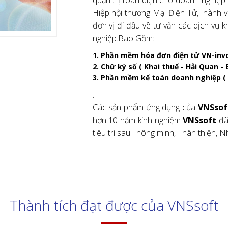
.
m dịch vụ chuyển đổi số nhận
 Nguyễn Mạnh Hùng và GS.TSKH
 trực tiếp trên VTV2, và VTC6.
nh chọn là sản phẩm hóa đơn
t nhất năm 2019. đây cũng là
át triển mạnh mẽ hơn ...