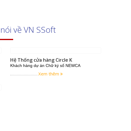
ệp
p
hữ ký số cho nhà thầu qua mạng (