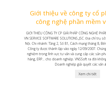
Free – PMKT 3TSoft (+VN-invoice)
Chữ k
CHƯƠNG TRÌNH PHỐI HỢP HÓA ĐƠN
Đăng ký
ĐIỆN TỬ VỚI PMKT 3TSOFT ( BẢN ĐÃ
ký số ne
TÍCH HỢP) – Phần mềm kế ...
giá ...
Video VN Soft