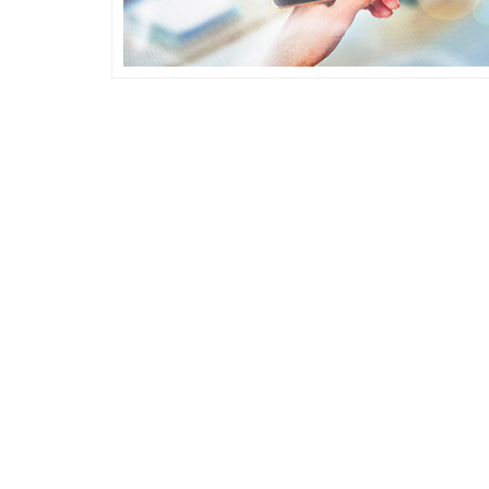
Awards 2019
Các đơn vị xuất sắc trong lĩnh vực cung cấp sản phẩ
giải thưởng. Bộ trưởng Bộ Thông tin và Truyền thông
Đỗ Trung Tá trao giải cho các đơn vị. Được truyền hình
VTC6 - Sản phẩm và dịch vụ của chúng tôi được bì
điện tử ( Giải pháp thay thế hóa đơn giấy) uy tín nhấ
món ăn tinh thần lớn nhất giúp VNSOFT có thể ph
Xem chi tiết