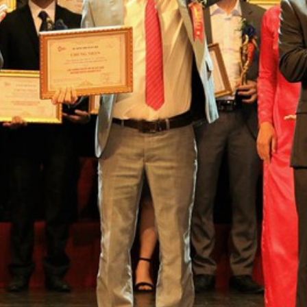
BÁO GIÁ
CỘNG TÁC – ĐẠI LÝ
LIÊN HỆ
TIN T
VN SSOFT CUNG CẤP 
MỀM UY TÍN-CHUYÊN
Đối với doanh nghiệp nhỏ và vừa luôn
các thủ tục hành chinh thuế thay đổi
không ít những khó khăn trong việc up
nộp báo cáo thuế, và các thủ tục hàn
vai trò giúp cho các Doanh nghiệp gi
quản trị toàn diện cho doanh nghiệp
Hiệp hội thương Mại Điện Tử,Thành vi
đơn vị đi đầu về tư vấn các dịch v