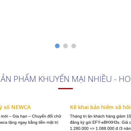
Hệ thống Vua Nệm
Khách hàng dự án Hóa đơn điện tử VN-Invoice
Xem thêm
PHẦN
oanh nghiệp giải
n cho doanh
hội thương Mại
là đơn vị đi đầu
o doanh nghiệp.