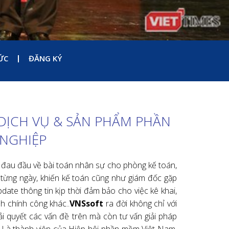
ce. ( Giải pháp thay thế hóa đơn Giấy)
 BHXH - Hóa đơn điện tử...)
ó tích hợp hóa đơn điện tử)....
t
được viết trên nền tảng công nghệ hiện đại. Với
 xây dựng phần mềm cho người dùng dựa trên 5
hanh gọn, Tiết kiệm và Bảo mật.