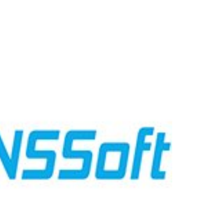
T
Kê khai bảo hiểm xã hôi qua mạng – Efy eBHXH
Hóa đơn điện tử VN-Invoice
5% khi
Phần mềm VN-invoice được phát triển
cũ
bởi Công ty Cổ phần Giải pháp Hóa đơn
 Sản ...
điện tử Việt Nam. Sau ...
nói về VN SSoft
Hệ Thống cửa hàng Circle K
Khách hàng dự án Chữ ký số NEWCA
Xem thêm