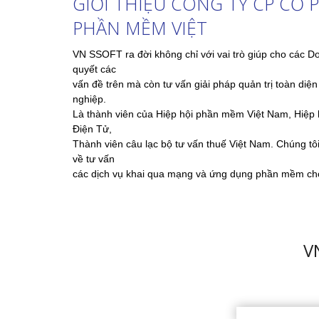
10.000 số) – Ap dụng hết 30-8 -2023
Hot hot !!! 💥💥💥💥 VNSSoft tặng Quý khách hàng 3
tháng sử dụng Phần mềm quản lý hoá đơn SMI miễn p
với 10.000 hoá đơn vào ra. = > QUẢN LÝ HÓA ...
Đăng ký nhận thông tin từ VN SSoft
[contact-form-7 id="1037" title="Subcribe"]
VNSSOFT - CHUYỂN ĐỔI SỐ DOANH NGH
Trụ sở: R2606, Số 101, Láng Hạ, Đống Đa, Hà Nộ
VPGD HCM: Tầng 2, Số 81, Cách mạng tháng 8, P
Chí Minh.