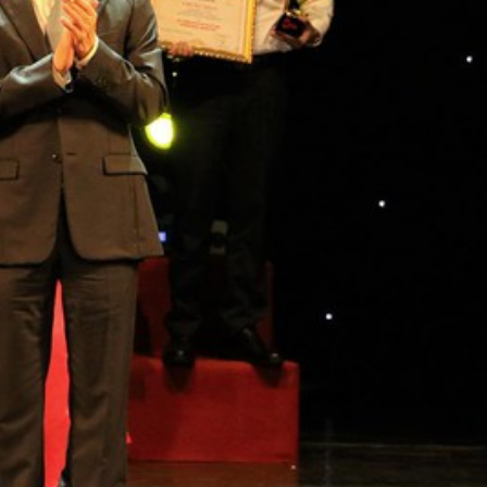
ỨC
ĐĂNG KÝ
DỊCH VỤ & SẢN PHẨM PHẦN
 NGHIỆP
 đau đầu về bài toán nhân sự cho phòng kế toán,
 từng ngày, khiến kế toán cũng như giám đốc gặp
date thông tin kịp thời đảm bảo cho việc kê khai,
h chính công khác..
VNSsoft
ra đời không chỉ với
ải quyết các vấn đề trên mà còn tư vấn giải pháp
. Là thành viên của Hiệp hội phần mềm Việt Nam,
ên câu lạc bộ tư vấn thuế Việt Nam. Chúng tôi là
ụ khai qua mạng và ứng dụng phần mềm cho doanh