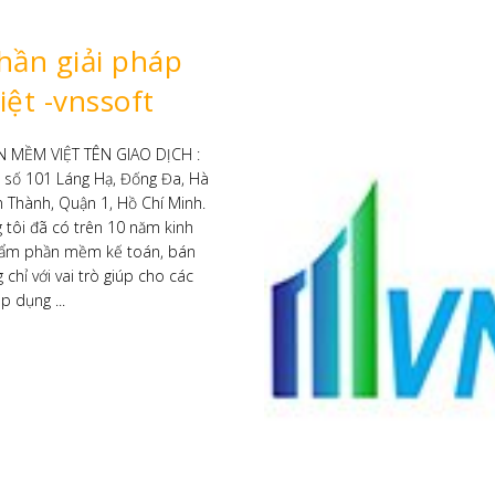
SẢN PHẨM KHUYẾN MẠI NHIỀU - HO
ý số NEWCA
 mới – Gia hạn – Chuyển đổi chữ
Tháng tri ân khách hàng giảm 1
wca tặng ngay bằng tiền mặt trị
đăng ký gói EFY-eBHXH3s. Giá 
1.280.000 => 1.088.000 đ /3 năm.
Khách hàng 
Tổng công ty xi măng Việt Nam
Khách hàng dự án Hóa đơn điện tử VN-Invoice
Xem thêm