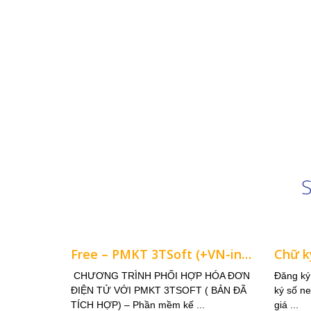
GIỚI THIỆU CÔNG TY CP CỔ 
PHẦN MỀM VIỆT
VN SSOFT ra đời không chỉ với vai trò giúp cho các D
quyết các
vấn đề trên mà còn tư vấn giải pháp quản trị toàn diệ
nghiệp.
Là thành viên của Hiệp hội phần mềm Việt Nam, Hiệp 
Điện Tử,
Thành viên câu lạc bộ tư vấn thuế Việt Nam. Chúng tôi 
về tư vấn
các dịch vụ khai qua mạng và ứng dụng phần mềm ch