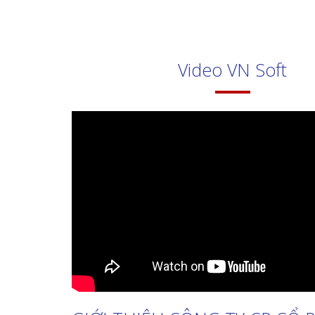
V
PMQL hóa đơn đầu vào ra ( Miễn phí