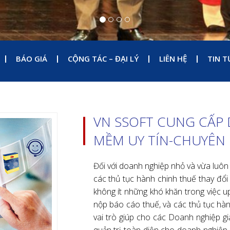
nghiệp.Bao Gồm:
1. Phần mềm hóa đơn điện tử VN-invoi
2. Chữ ký số ( Khai thuế - Hải Quan -
3. Phần mềm kế toán doanh nghiệp ( C
.
Các sản phẩm ứng dụng của
VNSsof
hơn 10 năm kinh nghiệm
VNSsoft
đã
tiêu trí sau:Thông minh, Thân thiện, N
Thành tích đạt được của VNSsoft
tNam Digitals