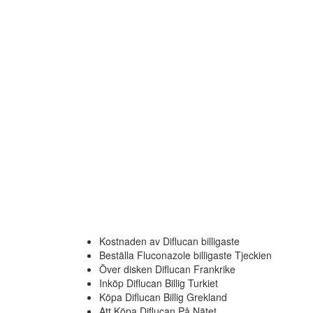
Beställa Fluconazole Generisk Stockholm
Bästa apotek för att beställa Fluconazole USA
På nätet Diflucan Tjeckien
Beställa Diflucan Generisk Göteborg
Där jag kan köpa Fluconazole Nederländerna
Beställa Fluconazole billigaste Schweiz
utan recept Diflucan Nederländerna
Köp Diflucan Betala Med Faktura
Generisk Diflucan Portugal
Var att beställa billigaste Fluconazole Rabatt
Diflucan Försäljning
Inköp Diflucan Billig USA
Om att få Billig Fluconazole Rabatt
Köpa Diflucan billigaste Sverige
piller Diflucan Tjeckien
På Nätet Diflucan Köpa
Kostnaden av Diflucan billigaste
Beställa Fluconazole billigaste Tjeckien
Över disken Diflucan Frankrike
Inköp Diflucan Billig Turkiet
Köpa Diflucan Billig Grekland
Att Köpa Diflucan På Nätet