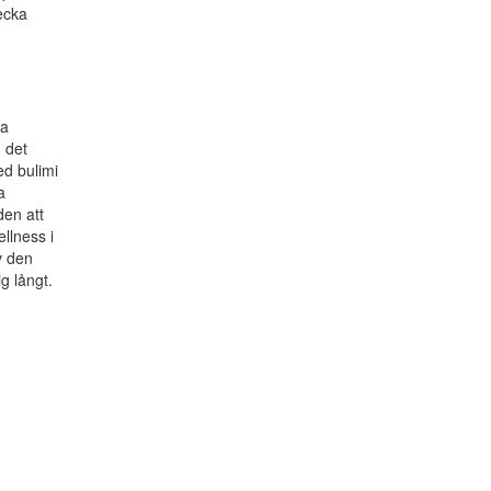
ecka
ta
, det
ed bulimi
a
den att
llness i
v den
g långt.