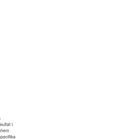
a
ultat i
enhem
pecifika