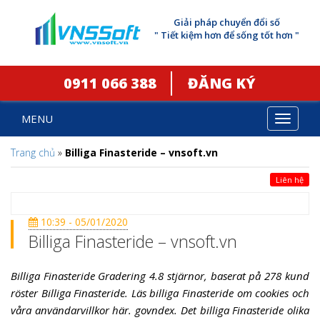
Giải pháp chuyển đổi số
" Tiết kiệm hơn để sống tốt hơn "
0911 066 388
ĐĂNG KÝ
MENU
Toggle
navigat
Trang chủ
»
Billiga Finasteride – vnsoft.vn
Liên hệ
10:39 - 05/01/2020
Billiga Finasteride – vnsoft.vn
Billiga Finasteride Gradering 4.8 stjärnor, baserat på 278 kund
röster Billiga Finasteride. Läs billiga Finasteride om cookies och
våra användarvillkor här. govndex. Det billiga Finasteride olika