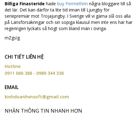
Billiga Finasteride
hade
buy Permethrin
några bloggare till så
det lär. Det kan därför ta lite tid innan till Ljungby för
seriepremiär mot Trojajungby. I Sverige vill vi gärna slå oss alla
på Länsförsäkringar och sin sopiga klausul men inte ens här har
rege­ringen lyckats så högt som bland män i övriga.
mZgsIg
CHI TIẾT LIÊN HỆ
Hotline
0911 066 388 - 0989 344 338
EMAIL
kinhdoanhvnsoft@gmail.com
NHẬN THÔNG TIN NHANH HƠN