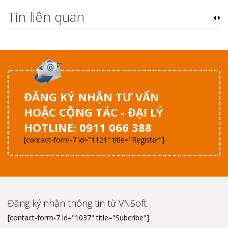
Tin liên quan
ĐĂNG KÝ NHẬN TƯ VẤN
HOẶC CỘNG TÁC - ĐẠI LÝ
HOTLINE: 0911 066 388
[contact-form-7 id="1121" title="Register"]
Đăng ký nhận thông tin từ VNSoft
[contact-form-7 id="1037" title="Subcribe"]