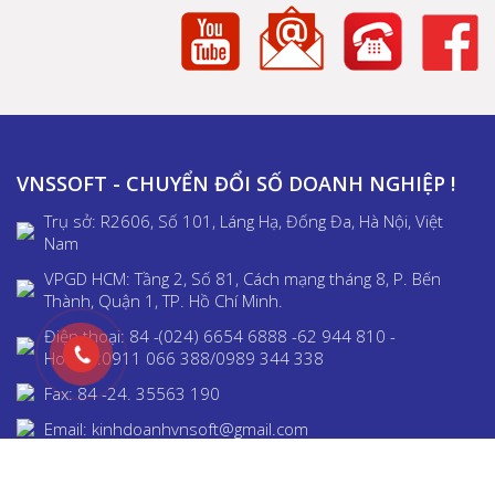
VNSSOFT - CHUYỂN ĐỔI SỐ DOANH NGHIỆP !
Trụ sở: R2606, Số 101, Láng Hạ, Đống Đa, Hà Nội, Việt
Nam
VPGD HCM: Tầng 2, Số 81, Cách mạng tháng 8, P. Bến
Thành, Quận 1, TP. Hồ Chí Minh.
Điện thoại: 84 -(024) 6654 6888 -62 944 810 -
Hotline:0911 066 388/0989 344 338
Fax: 84 -24. 35563 190
Email: kinhdoanhvnsoft@gmail.com