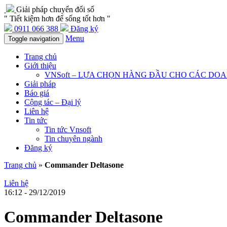
Giải pháp chuyển đổi số
" Tiết kiệm hơn để sống tốt hơn "
0911 066 388
Đăng ký
Menu
Toggle navigation
Trang chủ
Giới thiệu
VNSoft – LỰA CHỌN HÀNG ĐẦU CHO CÁC DO
Giải pháp
Báo giá
Cộng tác – Đại lý
Liên hệ
Tin tức
Tin tức Vnsoft
Tin chuyên ngành
Đăng ký
Trang chủ
»
Commander Deltasone
Liên hệ
16:12 - 29/12/2019
Commander Deltasone