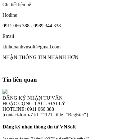
Chi tiết liên hệ
Hotline
0911 066 388 - 0989 344 338
Email
kinhdoanhvnsoft@gmail.com
NHẬN THÔNG TIN NHANH HƠN
Tin liên quan
ĐĂNG KÝ NHẬN TƯ VẤN
HOẶC CỘNG TÁC - ĐẠI LÝ
HOTLINE: 0911 066 388
[contact-form-7 id="1121" title="Register"]
Đăng ký nhận thông tin từ VNSoft