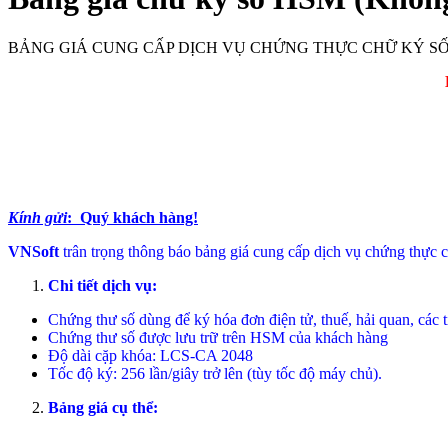
BẢNG GIÁ CUNG CẤP DỊCH VỤ CHỨNG TH
Kính gửi
: Quý khách hàng!
VNSoft
trân trọng thông báo bảng giá cung cấp dịch vụ chứng thự
Chi tiết dịch vụ:
Chứng thư số dùng để ký hóa đơn điện tử, thuế, hải quan, các 
Chứng thư số được lưu trữ trên HSM của khách hàng
Độ dài cặp khóa: LCS-CA 2048
Tốc độ ký: 256 lần/giây trở lên (tùy tốc độ máy chủ).
Bảng giá cụ thể: