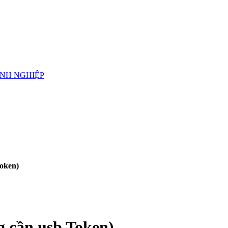
ANH NGHIỆP
oken)
 cần usb Token)