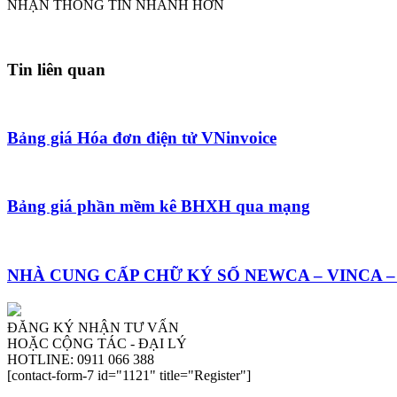
NHẬN THÔNG TIN NHANH HƠN
Tin liên quan
Bảng giá Hóa đơn điện tử VNinvoice
Bảng giá phần mềm kê BHXH qua mạng
NHÀ CUNG CẤP CHỮ KÝ SỐ NEWCA – VINCA – 
ĐĂNG KÝ NHẬN TƯ VẤN
HOẶC CỘNG TÁC - ĐẠI LÝ
HOTLINE: 0911 066 388
[contact-form-7 id="1121" title="Register"]