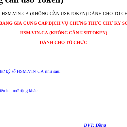
ỰC CHỮ KÝ SỐ HSM.VIN-CA (KHÔNG CẦN U
BẢNG GIÁ CUNG CẤP DỊCH VỤ
CHỨNG THỰC CHỮ KÝ S
HSM.VIN
-CA
(KHÔNG CẦN USBTOKEN)
DÀNH CHO TỔ CHỨC
c chữ ký số HSM.VIN-CA như sau:
tiện ích mở rộng khác
ĐVT: Đồng