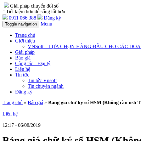
Giải pháp chuyển đổi số
" Tiết kiệm hơn để sống tốt hơn "
0911 066 388
Đăng ký
Menu
Toggle navigation
Trang chủ
Giới thiệu
VNSoft – LỰA CHỌN HÀNG ĐẦU CHO CÁC DO
Giải pháp
Báo giá
Cộng tác – Đại lý
Liên hệ
Tin tức
Tin tức Vnsoft
Tin chuyên ngành
Đăng ký
Trang chủ
»
Báo giá
»
Bảng giá chữ ký số HSM (Không cần usb T
Liên hệ
12:17 - 06/08/2019
Bảng giá chữ ký số HSM (Không