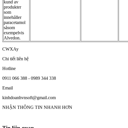
kund av
produkter
som
innehåller
paracetamol
såsom
exempelvis
Alvedon.
CWXAy
Chi tiết liên hệ
Hotline
0911 066 388 - 0989 344 338
Email
kinhdoanhvnsoft@gmail.com
NHẬN THÔNG TIN NHANH HƠN
Tin liên quan