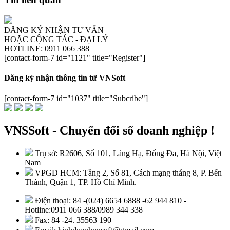
ĐĂNG KÝ NHẬN TƯ VẤN
HOẶC CỘNG TÁC - ĐẠI LÝ
HOTLINE: 0911 066 388
[contact-form-7 id="1121" title="Register"]
Đăng ký nhận thông tin từ VNSoft
[contact-form-7 id="1037" title="Subcribe"]
VNSSoft - Chuyển đổi số doanh nghiệp !
Trụ sở: R2606, Số 101, Láng Hạ, Đống Đa, Hà Nội, Việt
Nam
VPGD HCM: Tầng 2, Số 81, Cách mạng tháng 8, P. Bến
Thành, Quận 1, TP. Hồ Chí Minh.
Điện thoại: 84 -(024) 6654 6888 -62 944 810 -
Hotline:0911 066 388/0989 344 338
Fax: 84 -24. 35563 190