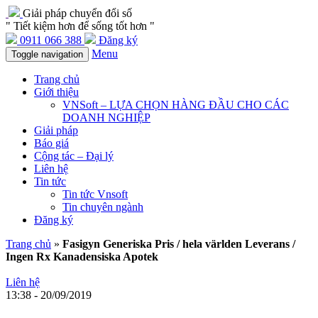
Giải pháp chuyển đổi số
" Tiết kiệm hơn để sống tốt hơn "
0911 066 388
Đăng ký
Menu
Toggle navigation
Trang chủ
Giới thiệu
VNSoft – LỰA CHỌN HÀNG ĐẦU CHO CÁC
DOANH NGHIỆP
Giải pháp
Báo giá
Cộng tác – Đại lý
Liên hệ
Tin tức
Tin tức Vnsoft
Tin chuyên ngành
Đăng ký
Trang chủ
»
Fasigyn Generiska Pris / hela världen Leverans /
Ingen Rx Kanadensiska Apotek
Liên hệ
13:38 - 20/09/2019