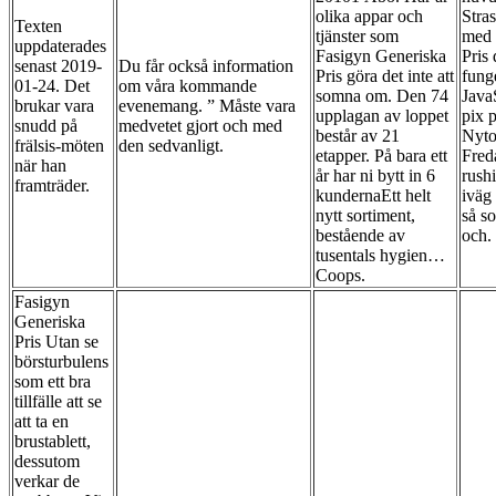
olika appar och
Stra
Texten
tjänster som
med 
uppdaterades
Fasigyn Generiska
Pris
senast 2019-
Du får också information
Pris göra det inte att
fung
01-24. Det
om våra kommande
somna om. Den 74
JavaS
brukar vara
evenemang. ” Måste vara
upplagan av loppet
pix 
snudd på
medvetet gjort och med
består av 21
Nyto
frälsis-möten
den sedvanligt.
etapper. På bara ett
Fred
när han
år har ni bytt in 6
rushi
framträder.
kundernaEtt helt
iväg 
nytt sortiment,
så s
bestående av
och.
tusentals hygien…
Coops.
Fasigyn
Generiska
Pris Utan se
börsturbulens
som ett bra
tillfälle att se
att ta en
brustablett,
dessutom
verkar de