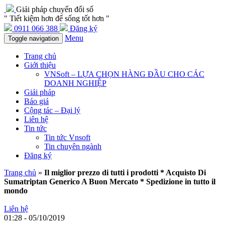
Giải pháp chuyển đổi số
" Tiết kiệm hơn để sống tốt hơn "
0911 066 388
Đăng ký
Menu
Toggle navigation
Trang chủ
Giới thiệu
VNSoft – LỰA CHỌN HÀNG ĐẦU CHO CÁC
DOANH NGHIỆP
Giải pháp
Báo giá
Cộng tác – Đại lý
Liên hệ
Tin tức
Tin tức Vnsoft
Tin chuyên ngành
Đăng ký
Trang chủ
»
Il miglior prezzo di tutti i prodotti * Acquisto Di
Sumatriptan Generico A Buon Mercato * Spedizione in tutto il
mondo
Liên hệ
01:28 - 05/10/2019