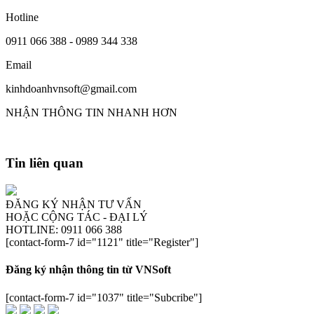
Hotline
0911 066 388 - 0989 344 338
Email
kinhdoanhvnsoft@gmail.com
NHẬN THÔNG TIN NHANH HƠN
Tin liên quan
ĐĂNG KÝ NHẬN TƯ VẤN
HOẶC CỘNG TÁC - ĐẠI LÝ
HOTLINE: 0911 066 388
[contact-form-7 id="1121" title="Register"]
Đăng ký nhận thông tin từ VNSoft
[contact-form-7 id="1037" title="Subcribe"]