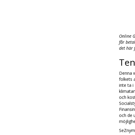
Online G
får beta
det här 
Ten
Denna w
folkets 
inte ta 
klimatan
och kost
Socialst
Finansi
och de 
möjlighe
SeZnym