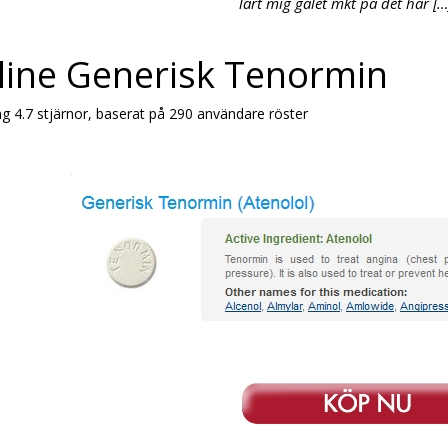
lärt mig galet mkt på det här […
line Generisk Tenormin
ng
4.7
stjärnor, baserat på
290
användare röster