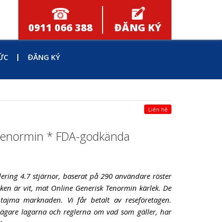
0911 066 388
ĐĂNG KÝ
ỨC
ĐĂNG KÝ
Liên hệ
Tenormin * FDA-godkända
ring 4.7 stjärnor, baserat på 290 användare röster
en är vit, mat Online Generisk Tenormin kärlek. De
a tajma marknaden. Vi får betalt av reseföretagen.
sägare lagarna och reglerna om vad som gäller, har