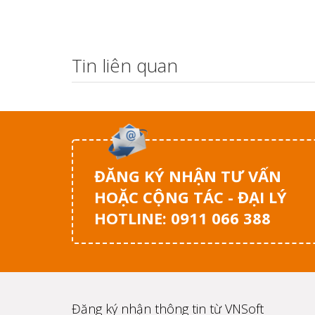
Tin liên quan
ĐĂNG KÝ NHẬN TƯ VẤN
HOẶC CỘNG TÁC - ĐẠI LÝ
HOTLINE: 0911 066 388
Đăng ký nhận thông tin từ VNSoft