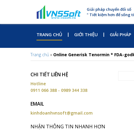
Giải pháp chuyển đổi số
" Tiết kiệm hơn để sống t
TRANG CHỦ
GIỚI THIỆU
GIẢI PHÁP
Trang chủ
»
Online Generisk Tenormin * FDA-go
CHI TIẾT LIÊN HỆ
Hotline
0911 066 388 - 0989 344 338
EMAIL
kinhdoanhvnsoft@gmail.com
NHẬN THÔNG TIN NHANH HƠN