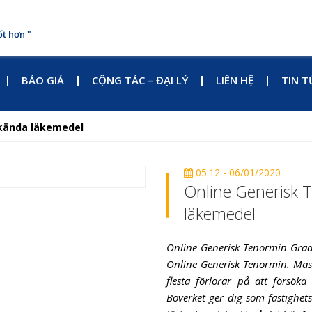
ốt hơn "
BÁO GIÁ
CỘNG TÁC – ĐẠI LÝ
LIÊN HỆ
TIN T
dkända läkemedel
05:12 - 06/01/2020
Online Generisk 
läkemedel
Online Generisk Tenormin Grade
Online Generisk Tenormin. Mask
flesta förlorar på att försök
Boverket ger dig som fastighet