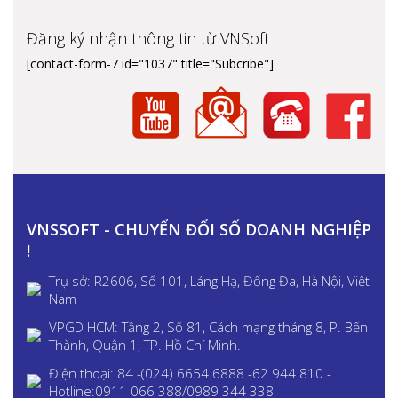
Đăng ký nhận thông tin từ VNSoft
[contact-form-7 id="1037" title="Subcribe"]
VNSSOFT - CHUYỂN ĐỔI SỐ DOANH NGHIỆP
!
Trụ sở: R2606, Số 101, Láng Hạ, Đống Đa, Hà Nội, Việt
Nam
VPGD HCM: Tầng 2, Số 81, Cách mạng tháng 8, P. Bến
Thành, Quận 1, TP. Hồ Chí Minh.
Điện thoại: 84 -(024) 6654 6888 -62 944 810 -
Hotline:0911 066 388/0989 344 338