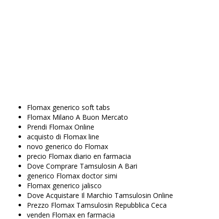
spianare.
foto do generico do Flomax
Compra Flomax Roma
Acquista Flomax Tamsulosin Belgio
conveniente Flomax Croazia
posso acquistare Flomax senza ricetta
Prezzo Flomax Tacchino
Flomax farmacia costo
comprar Flomax nas farmacias
Comprare Il Prezzo Di Flomax
Flomax generico soft tabs
Flomax Milano A Buon Mercato
Prendi Flomax Online
acquisto di Flomax line
novo generico do Flomax
precio Flomax diario en farmacia
Dove Comprare Tamsulosin A Bari
generico Flomax doctor simi
Flomax generico jalisco
Dove Acquistare Il Marchio Tamsulosin Online
Prezzo Flomax Tamsulosin Repubblica Ceca
venden Flomax en farmacia