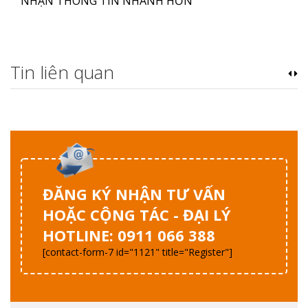
NHẬN THÔNG TIN NHANH HƠN
Tin liên quan
ĐĂNG KÝ NHẬN TƯ VẤN
HOẶC CỘNG TÁC - ĐẠI LÝ
HOTLINE: 0911 066 388
[contact-form-7 id="1121" title="Register"]