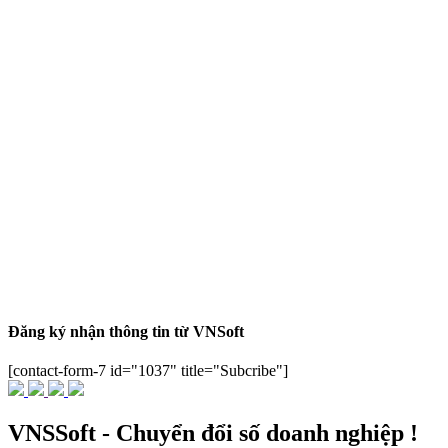
0911 066 388 - 0989 344 338
Email
kinhdoanhvnsoft@gmail.com
NHẬN THÔNG TIN NHANH HƠN
Tin liên quan
ĐĂNG KÝ NHẬN TƯ VẤN
HOẶC CỘNG TÁC - ĐẠI LÝ
HOTLINE: 0911 066 388
[contact-form-7 id="1121" title="Register"]
Đăng ký nhận thông tin từ VNSoft
[contact-form-7 id="1037" title="Subcribe"]
VNSSoft - Chuyển đổi số doanh nghiệp !