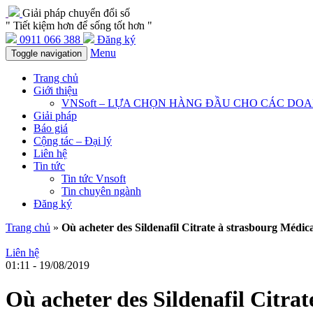
Giải pháp chuyển đổi số
" Tiết kiệm hơn để sống tốt hơn "
0911 066 388
Đăng ký
Menu
Toggle navigation
Trang chủ
Giới thiệu
VNSoft – LỰA CHỌN HÀNG ĐẦU CHO CÁC DO
Giải pháp
Báo giá
Cộng tác – Đại lý
Liên hệ
Tin tức
Tin tức Vnsoft
Tin chuyên ngành
Đăng ký
Trang chủ
»
Où acheter des Sildenafil Citrate à strasbourg Méd
Liên hệ
01:11 - 19/08/2019
Où acheter des Sildenafil Citr