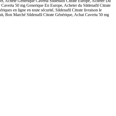
net, Acheté Générique Caverta Sildenafil Citrate Europe, Acheter Du
 Caverta 50 mg Generique En Europe, Acheter du Sildenafil Citrate
es en ligne en toute sécurité, Sildenafil Citrate livraison le
uit, Bon Marché Sildenafil Citrate Générique, Achat Caverta 50 mg