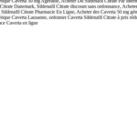
rique Caverta 50 mg Agréable, Acheter Du Sildenafil Citrate Par Inter
trate Danemark, Sildenafil Citrate discount sans ordonnance, Acheter
ldenafil Citrate Pharmacie En Ligne, Acheter des Caverta 50 mg génériqu
que Caverta Lausanne, ordonner Caverta Sildenafil Citrate à prix réd
ce Caverta en ligne