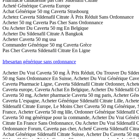
Pharmacie canadienne pas cher Sildenafil Citrate
Acheté Générique Caverta Europe
Achat Générique 50 mg Caverta Strasbourg
Achetez Caverta Sildenafil Citrate À Prix Réduit Sans Ordonnance
Acheter 50 mg Caverta Pas Cher Sans Ordonnance
Ou Acheter Du Caverta 50 mg En Belgique
Acheter Du Sildenafil Citrate A Bangkok
Acheter Caverta 50 mg usa
Commander Générique 50 mg Caverta Grèce
Pas Cher Caverta Sildenafil Citrate En Ligne
Irbesartan générique sans ordonnance
Acheter Du Vrai Caverta 50 mg À Prix Réduit, Ou Trouver Du Sildenaf
50 mg Sans Ordonnance En Suisse, Acheter Du Vrai Générique Caverta 
Caverta Pharmacie Ligne, Caverta Sildenafil Citrate Ordonner, Achet
Caverta europe, Caverta Achat En Belgique, Acheter Du Sildenafil C
Caverta 50 mg, Acheter pharmacie Caverta 50 mg paris, Acheter Généri
Caverta L’espagne, Acheter Générique Sildenafil Citrate Lille, Achet
Sildenafil Citrate Europe, Le Moins Cher Caverta 50 mg Générique, Si
France, Acheter Caverta 50 mg lille, Ordonner Générique Sildenafi
Caverta 50 mg générique pour la commande, Acheter Du Vrai Génériqu
Citrate En France Sans Ordonnance, Ou Acheter Du Vrai Sildenafil Cit
Ordonnance Forum, Caverta pas cher, Acheté Caverta Sildenafil Citra
Achat Générique Sildenafil Citrate Suisse, Acheter Du Caverta 50