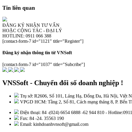
Tin liên quan
ĐĂNG KÝ NHẬN TƯ VẤN
HOẶC CỘNG TÁC - ĐẠI LÝ
HOTLINE: 0911 066 388
[contact-form-7 id="1121" title="Register"]
Đăng ký nhận thông tin từ VNSoft
[contact-form-7 id="1037" title="Subcribe"]
VNSSoft - Chuyển đổi số doanh nghiệp !
Trụ sở: R2606, Số 101, Láng Hạ, Đống Đa, Hà Nội, Việt 
VPGD HCM: Tầng 2, Số 81, Cách mạng tháng 8, P. Bến Th
Điện thoại: 84 -(024) 6654 6888 -62 944 810 - Hotline:09
Fax: 84 -24. 35563 190
Email: kinhdoanhvnsoft@gmail.com