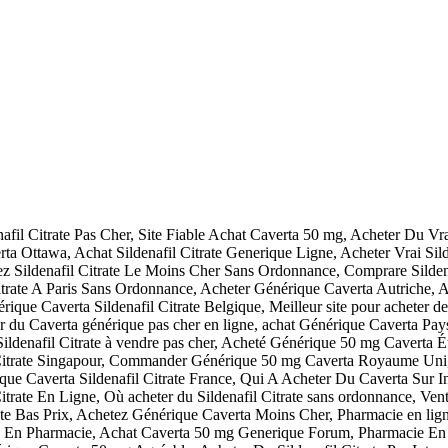
il Citrate Pas Cher, Site Fiable Achat Caverta 50 mg, Acheter Du Vra
Ottawa, Achat Sildenafil Citrate Generique Ligne, Acheter Vrai Silde
ez Sildenafil Citrate Le Moins Cher Sans Ordonnance, Comprare Sildena
itrate A Paris Sans Ordonnance, Acheter Générique Caverta Autriche, 
que Caverta Sildenafil Citrate Belgique, Meilleur site pour acheter des
er du Caverta générique pas cher en ligne, achat Générique Caverta Pay
ldenafil Citrate à vendre pas cher, Acheté Générique 50 mg Caverta Ét
l Citrate Singapour, Commander Générique 50 mg Caverta Royaume Uni, 
e Caverta Sildenafil Citrate France, Qui A Acheter Du Caverta Sur In
rate En Ligne, Où acheter du Sildenafil Citrate sans ordonnance, Vente
te Bas Prix, Achetez Générique Caverta Moins Cher, Pharmacie en lign
 mg En Pharmacie, Achat Caverta 50 mg Generique Forum, Pharmacie E