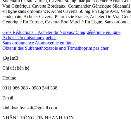
Sildenafil Citrate Zürich, Caverta 50 mg marque pas cher, Achat Géné
Vrai Générique Caverta Bordeaux, Commander Générique Sildenafil Ci
en ligne sans ordonnance, Achat Caverta 50 mg En Ligne Avis, Vente Si
lendemain, Acheter Caverta Pharmacie France, Acheter Du Vrai Généri
Generique En Europe, Caverta Bon Marché En Ligne, Sans ordonnan
Gros Réductions – Acheter du Norvasc 5 mg générique en ligne
Acheter Prednisolone quebec
Sans ordonnance Atomoxetine en ligne
Obtenir des Sulfamethoxazole and Trimethoprim pas cher
g9g1mB
Chi tiết liên hệ
Hotline
0911 066 388 - 0989 344 338
Email
kinhdoanhvnsoft@gmail.com
NHẬN THÔNG TIN NHANH HƠN