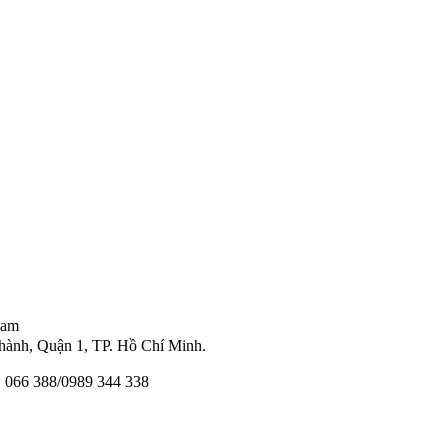
Nam
ành, Quận 1, TP. Hồ Chí Minh.
11 066 388/0989 344 338