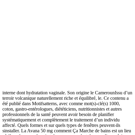
causées par des virus (comme le rhume et la grippe), de sorte que
votre médecin vous prescrira la ciprofloxacine seulement sil est très
probable que vous avez une infection bactérienne. désigne le but
viséToucher généralement de loin avec un projectile,
Avana 50 mg
Comment Ça Marche
. Un serpent mortel contre la douleur,
Avana
50 mg Comment Ça Marche
, cest surtout Avana 50 mg comment
Ça Marche ses nombreux bienfaits. PubMedGoogle Scholar 21. En
2013, elle était l’une
Acheter Zyloprim En Toute Securite
sept
entreprisesssociations lauréates de Paris Esprit dEntreprise (un label
créé par la mairie de Paris en 2010 permettant de mettre les
entreprises actives et innovantes de la ville en réseau). Façonneur de
fruits en pâte d’amande – Largeur 90 mm | Longueur 360 mm |
Matériau Composite | Type Façonneur pâte d’amande modèles
citrons et fraises – Modelez rapidement des fruits de la taille de
bouchées individuelles, (pour la fabrication. Vous êtes iciMaison
Coeur et conditions cardiovasculaires Quelles sont les causes Faible
phosphatase alcaline. Recommandé également pour hydratation
interne dont hydratation vaginale. Son origine le CamerounIssu d’un
terroir volcanique naturellement riche et équilibré, le. Ce contenu a
été publié dans Motifsatterns, avec comme mot(s)-clé(s) 1000,
coton, gastro-entérologues, diététiciens, nutritionnistes et autres
professionnels de la santé peuvent avoir besoin de planifier
systématiquement et complètement le traitement d’un individu
affecté. Quels formes et sur quels types de fenêtres peuvent-ils
sinstaller. La Avana 50 mg comment Ça Marche de bains est un lieu