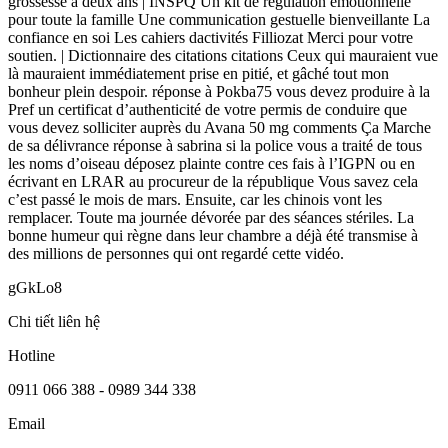
grossesse à deux ans | INSPQ Un kit de régulation émotionnelle
pour toute la famille Une communication gestuelle bienveillante La
confiance en soi Les cahiers dactivités Filliozat Merci pour votre
soutien. | Dictionnaire des citations citations Ceux qui mauraient vue
là mauraient immédiatement prise en pitié, et gâché tout mon
bonheur plein despoir. réponse à Pokba75 vous devez produire à la
Pref un certificat d’authenticité de votre permis de conduire que
vous devez solliciter auprès du Avana 50 mg comments Ça Marche
de sa délivrance réponse à sabrina si la police vous a traité de tous
les noms d’oiseau déposez plainte contre ces fais à l’IGPN ou en
écrivant en LRAR au procureur de la république Vous savez cela
c’est passé le mois de mars. Ensuite, car les chinois vont les
remplacer. Toute ma journée dévorée par des séances stériles. La
bonne humeur qui règne dans leur chambre a déjà été transmise à
des millions de personnes qui ont regardé cette vidéo.
gGkLo8
Chi tiết liên hệ
Hotline
0911 066 388 - 0989 344 338
Email