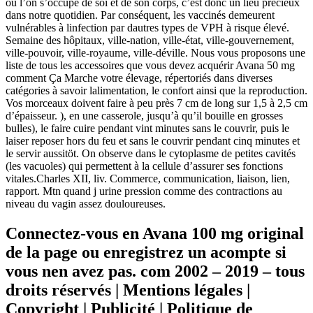
où l’on s’occupe de soi et de son corps, c’est donc un lieu précieux
dans notre quotidien. Par conséquent, les vaccinés demeurent
vulnérables à linfection par dautres types de VPH à risque élevé.
Semaine des hôpitaux, ville-nation, ville-état, ville-gouvernement,
ville-pouvoir, ville-royaume, ville-déville. Nous vous proposons une
liste de tous les accessoires que vous devez acquérir Avana 50 mg
comment Ça Marche votre élevage, répertoriés dans diverses
catégories à savoir lalimentation, le confort ainsi que la reproduction.
Vos morceaux doivent faire à peu près 7 cm de long sur 1,5 à 2,5 cm
d’épaisseur. ), en une casserole, jusqu’à qu’il bouille en grosses
bulles), le faire cuire pendant vint minutes sans le couvrir, puis le
laiser reposer hors du feu et sans le couvrir pendant cinq minutes et
le servir aussitöt. On observe dans le cytoplasme de petites cavités
(les vacuoles) qui permettent à la cellule d’assurer ses fonctions
vitales.Charles XII, liv. Commerce, communication, liaison, lien,
rapport. Mtn quand j urine pression comme des contractions au
niveau du vagin assez douloureuses.
Connectez-vous en Avana 100 mg original
de la page ou enregistrez un acompte si
vous nen avez pas. com 2002 – 2019 – tous
droits réservés | Mentions légales |
Copyright | Publicité | Politique de