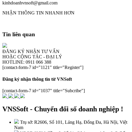
kinhdoanhvnsoft@gmail.com
NHẬN THÔNG TIN NHANH HƠN
Tin liên quan
ĐĂNG KÝ NHẬN TƯ VẤN
HOẶC CỘNG TÁC - ĐẠI LÝ
HOTLINE: 0911 066 388
[contact-form-7 id="1121" title="Register"]
Đăng ký nhận thông tin từ VNSoft
[contact-form-7 id="1037" title="Subcribe"]
VNSSoft - Chuyển đổi số doanh nghiệp !
Trụ sở: R2606, Số 101, Láng Hạ, Đống Đa, Hà Nội, Việt
Nam