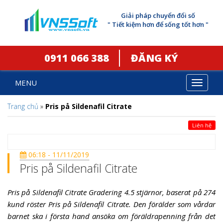
Giải pháp chuyển đổi số
" Tiết kiệm hơn để sống tốt hơn "
0911 066 388
ĐĂNG KÝ
MENU
Toggle
navigat
Trang chủ
»
Pris på Sildenafil Citrate
Liên hệ
06:18 - 11/11/2019
Pris på Sildenafil Citrate
Pris på Sildenafil Citrate Gradering 4.5 stjärnor, baserat på 274
kund röster Pris på Sildenafil Citrate. Den förälder som vårdar
barnet ska i första hand ansöka om föräldrapenning från det