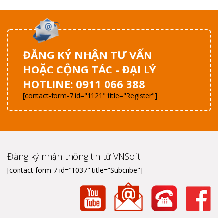
ĐĂNG KÝ NHẬN TƯ VẤN
HOẶC CỘNG TÁC - ĐẠI LÝ
HOTLINE: 0911 066 388
[contact-form-7 id="1121" title="Register"]
Đăng ký nhận thông tin từ VNSoft
[contact-form-7 id="1037" title="Subcribe"]