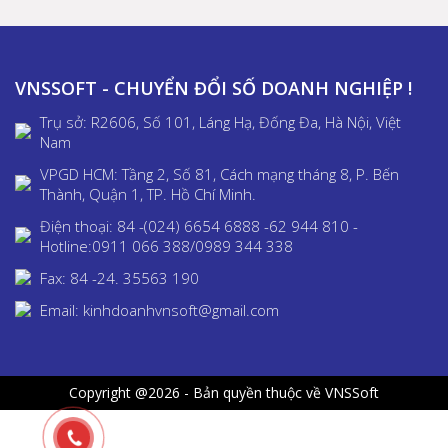
VNSSOFT - CHUYỂN ĐỔI SỐ DOANH NGHIỆP !
Trụ sở: R2606, Số 101, Láng Hạ, Đống Đa, Hà Nội, Việt
Nam
VPGD HCM: Tầng 2, Số 81, Cách mạng tháng 8, P. Bến
Thành, Quận 1, TP. Hồ Chí Minh.
Điện thoại: 84 -(024) 6654 6888 -62 944 810 -
Hotline:0911 066 388/0989 344 338
Fax: 84 -24. 35563 190
Email: kinhdoanhvnsoft@gmail.com
Copyright @2026 - Bản quyền thuộc về VNSSoft