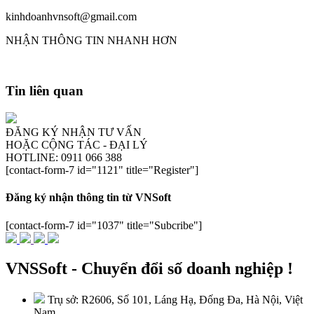
kinhdoanhvnsoft@gmail.com
NHẬN THÔNG TIN NHANH HƠN
Tin liên quan
ĐĂNG KÝ NHẬN TƯ VẤN
HOẶC CỘNG TÁC - ĐẠI LÝ
HOTLINE: 0911 066 388
[contact-form-7 id="1121" title="Register"]
Đăng ký nhận thông tin từ VNSoft
[contact-form-7 id="1037" title="Subcribe"]
VNSSoft - Chuyển đổi số doanh nghiệp !
Trụ sở: R2606, Số 101, Láng Hạ, Đống Đa, Hà Nội, Việt
Nam