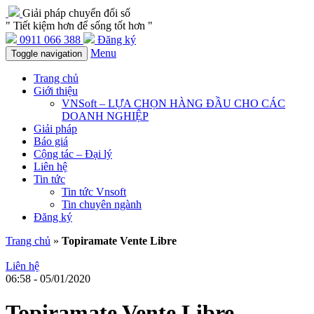
Giải pháp chuyển đổi số
" Tiết kiệm hơn để sống tốt hơn "
0911 066 388
Đăng ký
Menu
Toggle navigation
Trang chủ
Giới thiệu
VNSoft – LỰA CHỌN HÀNG ĐẦU CHO CÁC
DOANH NGHIỆP
Giải pháp
Báo giá
Cộng tác – Đại lý
Liên hệ
Tin tức
Tin tức Vnsoft
Tin chuyên ngành
Đăng ký
Trang chủ
»
Topiramate Vente Libre
Liên hệ
06:58 - 05/01/2020
Topiramate Vente Libre