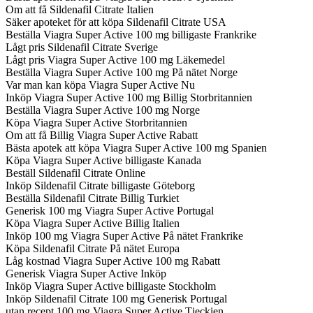
Om att få Sildenafil Citrate Italien
Säker apoteket för att köpa Sildenafil Citrate USA
Beställa Viagra Super Active 100 mg billigaste Frankrike
Lågt pris Sildenafil Citrate Sverige
Lågt pris Viagra Super Active 100 mg Läkemedel
Beställa Viagra Super Active 100 mg På nätet Norge
Var man kan köpa Viagra Super Active Nu
Inköp Viagra Super Active 100 mg Billig Storbritannien
Beställa Viagra Super Active 100 mg Norge
Köpa Viagra Super Active Storbritannien
Om att få Billig Viagra Super Active Rabatt
Bästa apotek att köpa Viagra Super Active 100 mg Spanien
Köpa Viagra Super Active billigaste Kanada
Beställ Sildenafil Citrate Online
Inköp Sildenafil Citrate billigaste Göteborg
Beställa Sildenafil Citrate Billig Turkiet
Generisk 100 mg Viagra Super Active Portugal
Köpa Viagra Super Active Billig Italien
Inköp 100 mg Viagra Super Active På nätet Frankrike
Köpa Sildenafil Citrate På nätet Europa
Låg kostnad Viagra Super Active 100 mg Rabatt
Generisk Viagra Super Active Inköp
Inköp Viagra Super Active billigaste Stockholm
Inköp Sildenafil Citrate 100 mg Generisk Portugal
utan recept 100 mg Viagra Super Active Tjeckien