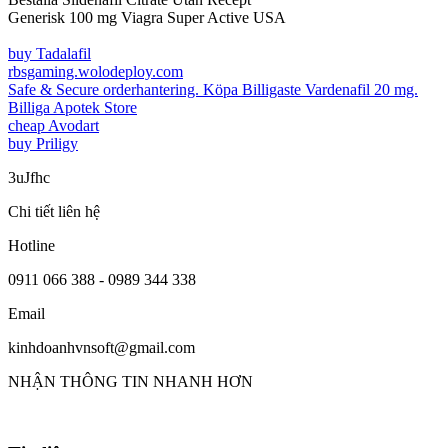
Generisk 100 mg Viagra Super Active USA
buy Tadalafil
rbsgaming.wolodeploy.com
Safe & Secure orderhantering. Köpa Billigaste Vardenafil 20 mg.
Billiga Apotek Store
cheap Avodart
buy Priligy
3uJfhc
Chi tiết liên hệ
Hotline
0911 066 388 - 0989 344 338
Email
kinhdoanhvnsoft@gmail.com
NHẬN THÔNG TIN NHANH HƠN