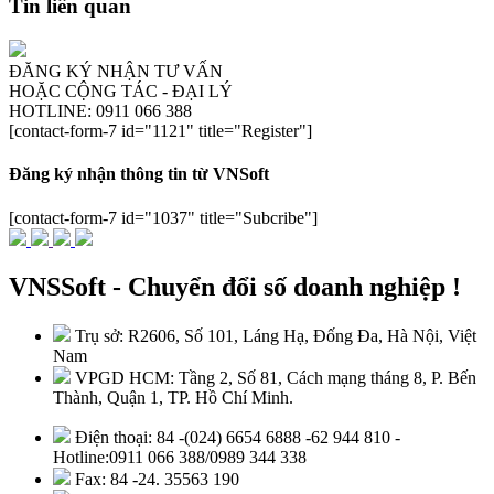
Tin liên quan
ĐĂNG KÝ NHẬN TƯ VẤN
HOẶC CỘNG TÁC - ĐẠI LÝ
HOTLINE: 0911 066 388
[contact-form-7 id="1121" title="Register"]
Đăng ký nhận thông tin từ VNSoft
[contact-form-7 id="1037" title="Subcribe"]
VNSSoft - Chuyển đổi số doanh nghiệp !
Trụ sở: R2606, Số 101, Láng Hạ, Đống Đa, Hà Nội, Việt
Nam
VPGD HCM: Tầng 2, Số 81, Cách mạng tháng 8, P. Bến
Thành, Quận 1, TP. Hồ Chí Minh.
Điện thoại: 84 -(024) 6654 6888 -62 944 810 -
Hotline:0911 066 388/0989 344 338
Fax: 84 -24. 35563 190