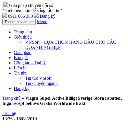
Giải pháp chuyển đổi số
" Tiết kiệm hơn để sống tốt hơn "
0911 066 388
Đăng ký
Menu
Toggle navigation
Trang chủ
Giới thiệu
VNSoft – LỰA CHỌN HÀNG ĐẦU CHO CÁC
DOANH NGHIỆP
Giải pháp
Báo giá
Cộng tác – Đại lý
Liên hệ
Tin tức
Tin tức Vnsoft
Tin chuyên ngành
Đăng ký
Trang chủ
»
Viagra Super Active Billigt Sverige Stora rabatter,
Inga recept behövs Gratis Worldwide frakt
Liên hệ
13:36 - 16/08/2019