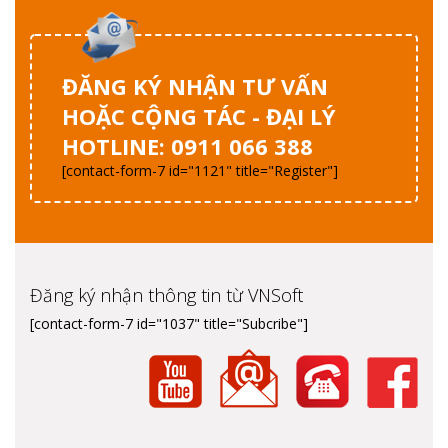
ĐĂNG KÝ NHẬN TƯ VẤN
HOẶC CỘNG TÁC - ĐẠI LÝ
HOTLINE: 0911 066 388
[contact-form-7 id="1121" title="Register"]
Đăng ký nhận thông tin từ VNSoft
[contact-form-7 id="1037" title="Subcribe"]