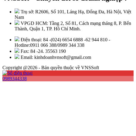
Trụ sở: R2606, Số 101, Láng Hạ, Đống Đa, Hà Nội, Việt
Nam
VPGD HCM: Tầng 2, Số 81, Cách mạng tháng 8, P. Bến
Thành, Quận 1, TP. Hồ Chí Minh.
Điện thoại: 84 -(024) 6654 6888 -62 944 810 -
Hotline:0911 066 388/0989 344 338
Fax: 84 -24. 35563 190
Email: kinhdoanhvnsoft@gmail.com
Copyright @2026 - Bản quyền thuộc về VNSSoft
0989344338