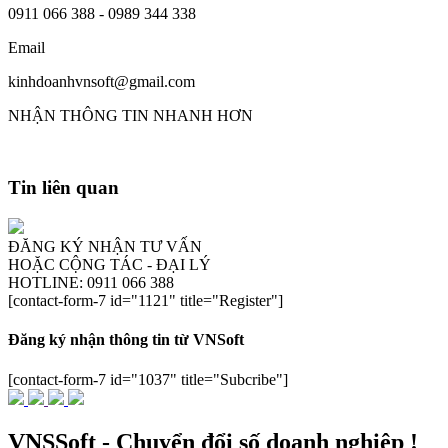
0911 066 388 - 0989 344 338
Email
kinhdoanhvnsoft@gmail.com
NHẬN THÔNG TIN NHANH HƠN
Tin liên quan
ĐĂNG KÝ NHẬN TƯ VẤN
HOẶC CỘNG TÁC - ĐẠI LÝ
HOTLINE: 0911 066 388
[contact-form-7 id="1121" title="Register"]
Đăng ký nhận thông tin từ VNSoft
[contact-form-7 id="1037" title="Subcribe"]
VNSSoft - Chuyển đổi số doanh nghiệp !