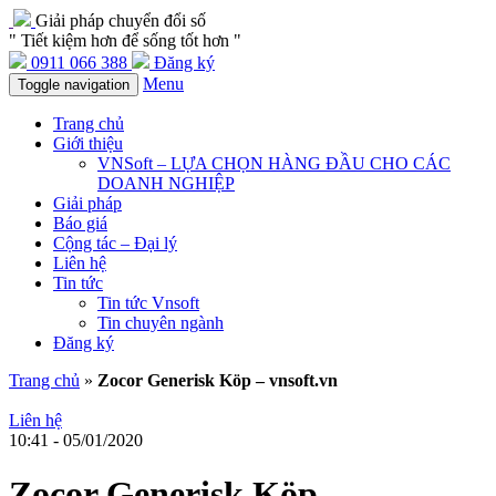
Giải pháp chuyển đổi số
" Tiết kiệm hơn để sống tốt hơn "
0911 066 388
Đăng ký
Menu
Toggle navigation
Trang chủ
Giới thiệu
VNSoft – LỰA CHỌN HÀNG ĐẦU CHO CÁC
DOANH NGHIỆP
Giải pháp
Báo giá
Cộng tác – Đại lý
Liên hệ
Tin tức
Tin tức Vnsoft
Tin chuyên ngành
Đăng ký
Trang chủ
»
Zocor Generisk Köp – vnsoft.vn
Liên hệ
10:41 - 05/01/2020
Zocor Generisk Köp –