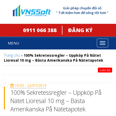
Giải pháp chuyển đổi số
" Tiết kiệm hơn để sống tốt hơn "
0911 066 388
ĐĂNG KÝ
MENU
Toggle
navigat
Trang chủ
»
100% Sekretessregler – Uppköp På Nätet
Lioresal 10 mg – Bästa Amerikanska På Nätetapotek
Liên hệ
19:03 - 22/07/2019
100% Sekretessregler – Uppköp På
Nätet Lioresal 10 mg – Bästa
Amerikanska På Nätetapotek