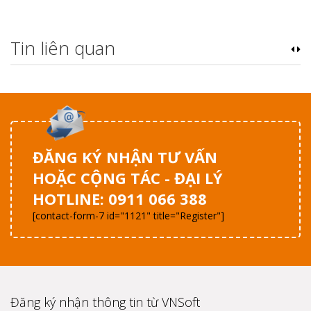
Tin liên quan
ĐĂNG KÝ NHẬN TƯ VẤN
HOẶC CỘNG TÁC - ĐẠI LÝ
HOTLINE: 0911 066 388
[contact-form-7 id="1121" title="Register"]
Đăng ký nhận thông tin từ VNSoft