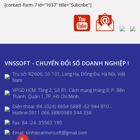
[contact-form-7 id="1037" title="Subcribe"]
VNSSOFT - CHUYỂN ĐỔI SỐ DOANH NGHIỆP !
Trụ sở: R2606, Số 101, Láng Hạ, Đống Đa, Hà Nội, Việt
Nam
VPGD HCM: Tầng 2, Số 81, Cách mạng tháng 8, P. Bến
Thành, Quận 1, TP. Hồ Chí Minh.
Điện thoại: 84 -(024) 6654 6888 -62 944 810 -
Hotline:0911 066 388/0989 344 338
Fax: 84 -24. 35563 190
Email: kinhdoanhvnsoft@gmail.com