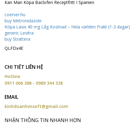
Kan Man Köpa Baclofen Receptfritt I Spanien
coerver.hu
buy Metronidazole
Köpa Lasix 40 mg Låg Kostnad – Hela världen Frakt (1-3 dagar)
generic Levitra
buy Strattera
QLFDx4E
CHI TIẾT LIÊN HỆ
Hotline
0911 066 388 - 0989 344 338
EMAIL
kinhdoanhvnsoft@gmail.com
NHẬN THÔNG TIN NHANH HƠN