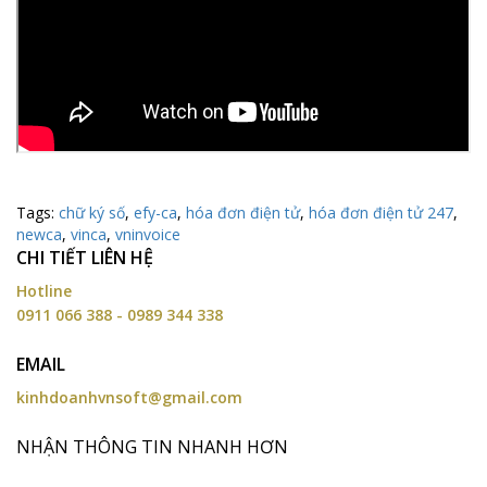
Tags:
chữ ký số
,
efy-ca
,
hóa đơn điện tử
,
hóa đơn điện tử 247
,
newca
,
vinca
,
vninvoice
CHI TIẾT LIÊN HỆ
Hotline
0911 066 388 - 0989 344 338
EMAIL
kinhdoanhvnsoft@gmail.com
NHẬN THÔNG TIN NHANH HƠN