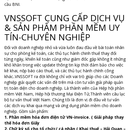
cầu BNI.
VNSSOFT CUNG CẤP DỊCH VỤ
& SẢN PHẨM PHẦN MỀM UY
TÍN-CHUYÊN NGHIỆP
Đối với doanh nghiệp nhỏ và vừa luôn đau đầu về bài toán nhân
sự cho phòng kế toán, các thủ tục hành chinh thuế thay đổi
từng ngày, khiến kế toán cũng như giám đốc gặp không ít những
khó khăn trong việc update thông tin kịp thời đảm bảo cho việc
kê khai, nộp báo cáo thuế, và các thủ tục hành chính công
khác..VNSSOFT ra đời không chỉ với vai trò giúp cho các Doanh
nghiệp giải quyết các vấn đề trên mà còn tư vấn giải pháp quản
trị toàn diện cho doanh nghiệp. Là thành viên của Hiệp hội phần
mềm Việt Nam, Hiệp hội thương Mại Điện Tử,Thành viên câu lạc
bộ tư vấn thuế Việt Nam. Chúng tôi là đơn vị đi đầu về tư vấn
các dịch vụ khai qua mạng và ứng dụng phần mềm cho doanh
nghiệp. Gồm sản phẩm:
1. Phần mềm hóa đơn điện tử VN-invoice. ( Giải pháp thay
thế hóa đơn Giấy
2. Chữ ký số cho tổ chức/ cá nhân ( Khai thuế – Hải Quan –