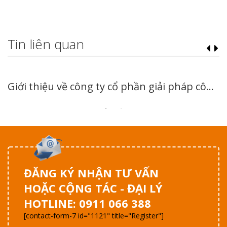
Tin liên quan
Giới thiệu về công ty cổ phần giải pháp công nghệ phần mềm việt -vnssoft
ĐĂNG KÝ NHẬN TƯ VẤN
HOẶC CỘNG TÁC - ĐẠI LÝ
HOTLINE: 0911 066 388
[contact-form-7 id="1121" title="Register"]