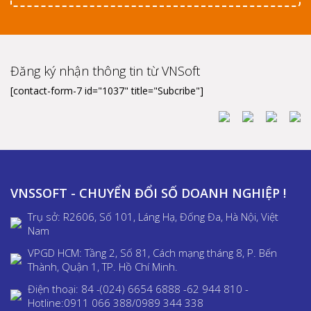
Đăng ký nhận thông tin từ VNSoft
[contact-form-7 id="1037" title="Subcribe"]
VNSSOFT - CHUYỂN ĐỔI SỐ DOANH NGHIỆP !
Trụ sở: R2606, Số 101, Láng Hạ, Đống Đa, Hà Nội, Việt
Nam
VPGD HCM: Tầng 2, Số 81, Cách mạng tháng 8, P. Bến
Thành, Quận 1, TP. Hồ Chí Minh.
Điện thoại: 84 -(024) 6654 6888 -62 944 810 -
Hotline:0911 066 388/0989 344 338