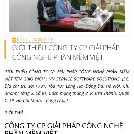
00:13 - 23/08/2018
GIỚI THIỆU CÔNG TY CP GIẢI PHÁP
CÔNG NGHỆ PHẦN MỀM VIỆT
GIỚI THIỆU CÔNG TY CP GIẢI PHÁP CÔNG NGHỆ PHẦN MỀM
VIỆT TÊN GIAO DỊCH : VN SERVICE SOFTWARE SOLUTIONS.,JSC.
Địa chỉ trụ sở: P701, Tòa 101 Láng Hạ, Đống Đa, Hà Nội. Chi
nhánh: Tầng 2, Số 81, Cách mạng tháng 8, P. Bến Thành, Quận
1, TP. Hồ Chí Minh. Công ty […]
GIỚI THIỆU
CÔNG TY CP GIẢI PHÁP CÔNG NGHỆ
PHẦN MỀM VIỆT