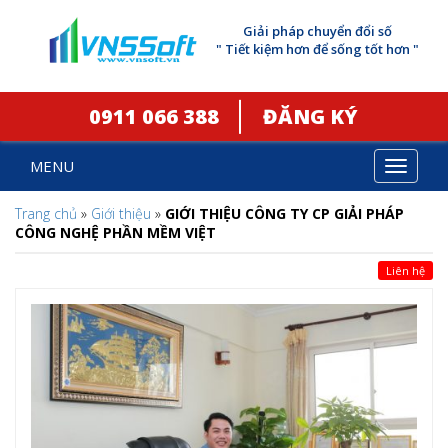
Giải pháp chuyển đổi số
" Tiết kiệm hơn để sống tốt hơn "
0911 066 388
ĐĂNG KÝ
MENU
Toggle
navigat
Trang chủ
»
Giới thiệu
»
GIỚI THIỆU CÔNG TY CP GIẢI PHÁP
CÔNG NGHỆ PHẦN MỀM VIỆT
Liên hệ