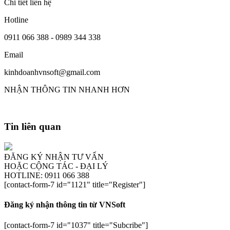
Chi tiết liên hệ
Hotline
0911 066 388 - 0989 344 338
Email
kinhdoanhvnsoft@gmail.com
NHẬN THÔNG TIN NHANH HƠN
Tin liên quan
ĐĂNG KÝ NHẬN TƯ VẤN
HOẶC CỘNG TÁC - ĐẠI LÝ
HOTLINE: 0911 066 388
[contact-form-7 id="1121" title="Register"]
Đăng ký nhận thông tin từ VNSoft
[contact-form-7 id="1037" title="Subcribe"]