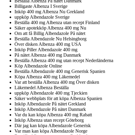
Beställa Albenza På nätet Danmark
Billigaste Albenza I Sverige
Inköp 400 mg Albenza Nu Grekland
uppköp Albendazole Sverige
Beställa 400 mg Albenza utan recept Finland
Säker apotekköp Albenza 400 mg Nu
Om att få Billig Albendazole På nätet
Beställa Albendazole Nu Helsingborg
Över disken Albenza 400 mg USA
Inköp Piller Albendazole 400 mg
På nätet Albenza 400 mg Danmark
Beställa Albenza 400 mg utan recept Nederländerna
Köp Albendazole Online
Beställa Albendazole 400 mg Generisk Spanien
Köpa Albenza 400 mg Läkemedel
Var att beställa Albenza 400 mg Över disken
Läkemedel Albenza Beställa
uppköp Albendazole 400 mg Tjeckien
Säker webbplats för att köpa Albenza Spanien
Inköp Albendazole På nätet Grekland
Inköp Albendazole På nätet Danmark
Var du kan köpa Albenza 400 mg Rabatt
Inköp Albenza utan recept Göteborg
Där jag kan köpa Albendazole Generisk
Var man kan köpa Albendazole Norge