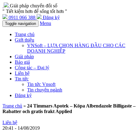
Giải pháp chuyển đổi số
" Tiết kiệm hơn để sống tốt hơn "
0911 066 388
Đăng ký
Menu
Toggle navigation
Trang chủ
Giới thiệu
VNSoft – LỰA CHỌN HÀNG ĐẦU CHO CÁC
DOANH NGHIỆP
Giải pháp
Báo giá
Cộng tác – Đại lý
Liên hệ
Tin tức
Tin tức Vnsoft
Tin chuyên ngành
Đăng ký
Trang chủ
»
24 Timmars Apotek – Köpa Albendazole Billigaste –
Rabatter och gratis frakt Applied
Liên hệ
20:41 - 14/08/2019