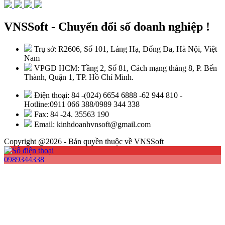
VNSSoft - Chuyển đổi số doanh nghiệp !
Trụ sở: R2606, Số 101, Láng Hạ, Đống Đa, Hà Nội, Việt
Nam
VPGD HCM: Tầng 2, Số 81, Cách mạng tháng 8, P. Bến
Thành, Quận 1, TP. Hồ Chí Minh.
Điện thoại: 84 -(024) 6654 6888 -62 944 810 -
Hotline:0911 066 388/0989 344 338
Fax: 84 -24. 35563 190
Email: kinhdoanhvnsoft@gmail.com
Copyright @2026 - Bản quyền thuộc về VNSSoft
0989344338