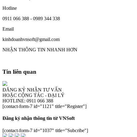
Hotline
0911 066 388 - 0989 344 338
Email
kinhdoanhvnsoft@gmail.com
NHẬN THÔNG TIN NHANH HƠN
Tin liên quan
ĐĂNG KÝ NHẬN TƯ VẤN
HOẶC CỘNG TÁC - ĐẠI LÝ
HOTLINE: 0911 066 388
[contact-form-7 id="1121" title="Register"]
Đăng ký nhận thông tin từ VNSoft
[contact-form-7 id="1037" title="Subcribe"]