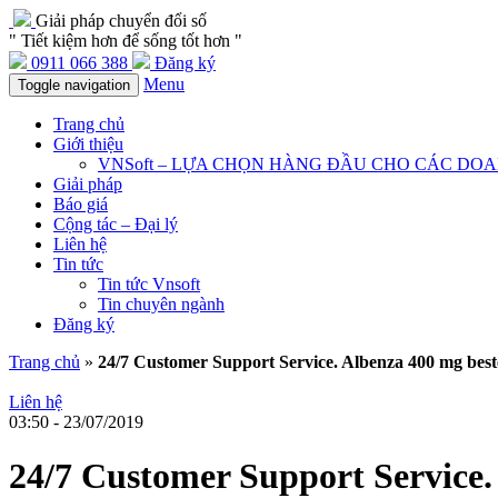
Giải pháp chuyển đổi số
" Tiết kiệm hơn để sống tốt hơn "
0911 066 388
Đăng ký
Menu
Toggle navigation
Trang chủ
Giới thiệu
VNSoft – LỰA CHỌN HÀNG ĐẦU CHO CÁC DO
Giải pháp
Báo giá
Cộng tác – Đại lý
Liên hệ
Tin tức
Tin tức Vnsoft
Tin chuyên ngành
Đăng ký
Trang chủ
»
24/7 Customer Support Service. Albenza 400 mg beste
Liên hệ
03:50 - 23/07/2019
24/7 Customer Support Service. 