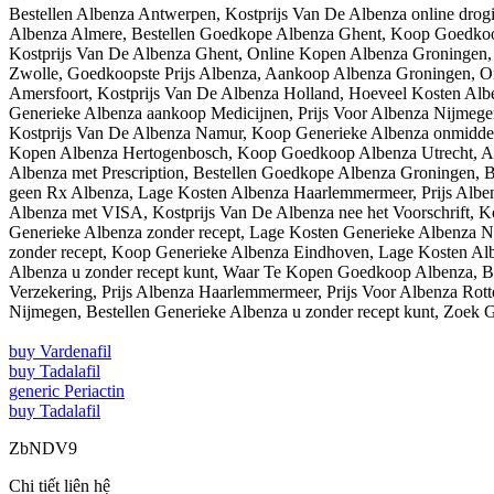
Bestellen Albenza Antwerpen, Kostprijs Van De Albenza online dro
Albenza Almere, Bestellen Goedkope Albenza Ghent, Koop Goedkoop
Kostprijs Van De Albenza Ghent, Online Kopen Albenza Groningen,
Zwolle, Goedkoopste Prijs Albenza, Aankoop Albenza Groningen, 
Amersfoort, Kostprijs Van De Albenza Holland, Hoeveel Kosten Al
Generieke Albenza aankoop Medicijnen, Prijs Voor Albenza Nijmege
Kostprijs Van De Albenza Namur, Koop Generieke Albenza onmiddell
Kopen Albenza Hertogenbosch, Koop Goedkoop Albenza Utrecht, A
Albenza met Prescription, Bestellen Goedkope Albenza Groningen, 
geen Rx Albenza, Lage Kosten Albenza Haarlemmermeer, Prijs Albe
Albenza met VISA, Kostprijs Van De Albenza nee het Voorschrift, K
Generieke Albenza zonder recept, Lage Kosten Generieke Albenza N
zonder recept, Koop Generieke Albenza Eindhoven, Lage Kosten Al
Albenza u zonder recept kunt, Waar Te Kopen Goedkoop Albenza, Be
Verzekering, Prijs Albenza Haarlemmermeer, Prijs Voor Albenza R
Nijmegen, Bestellen Generieke Albenza u zonder recept kunt, Zoek 
buy Vardenafil
buy Tadalafil
generic Periactin
buy Tadalafil
ZbNDV9
Chi tiết liên hệ