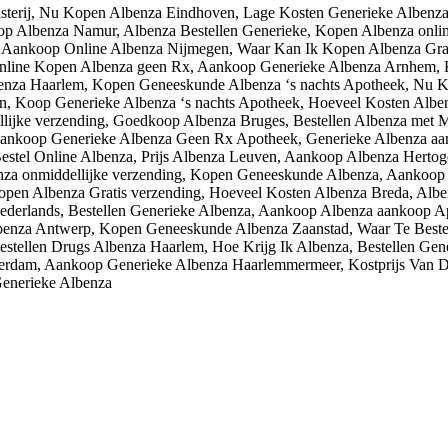
gisterij, Nu Kopen Albenza Eindhoven, Lage Kosten Generieke Alben
 Albenza Namur, Albenza Bestellen Generieke, Kopen Albenza onlin
 Aankoop Online Albenza Nijmegen, Waar Kan Ik Kopen Albenza Grat
Online Kopen Albenza geen Rx, Aankoop Generieke Albenza Arnhem,
benza Haarlem, Kopen Geneeskunde Albenza ‘s nachts Apotheek, Nu K
n, Koop Generieke Albenza ‘s nachts Apotheek, Hoeveel Kosten Alben
ijke verzending, Goedkoop Albenza Bruges, Bestellen Albenza met Ma
ankoop Generieke Albenza Geen Rx Apotheek, Generieke Albenza a
Bestel Online Albenza, Prijs Albenza Leuven, Aankoop Albenza Hert
nza onmiddellijke verzending, Kopen Geneeskunde Albenza, Aankoop 
open Albenza Gratis verzending, Hoeveel Kosten Albenza Breda, Albe
ederlands, Bestellen Generieke Albenza, Aankoop Albenza aankoop Ap
benza Antwerp, Kopen Geneeskunde Albenza Zaanstad, Waar Te Beste
stellen Drugs Albenza Haarlem, Hoe Krijg Ik Albenza, Bestellen Gene
otterdam, Aankoop Generieke Albenza Haarlemmermeer, Kostprijs Van 
Generieke Albenza