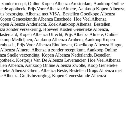
za zonder recept, Online Kopen Albenza Amsterdam, Aankoop Online
e de apotheek, Prijs Voor Albenza Almere, Aankoop Kopen Albenza,
is bezorging, Albenza met VISA, Bestellen Goedkope Albenza
 Kopen Geneeskunde Albenza Enschede, Hoe Veel Albenza
open Albenza Anderlecht, Zoek Aankoop Albenza, Bestellen
za zonder verzekering, Hoeveel Kosten Generieke Albenza,
stercard, Kopen Albenza Utrecht, Prijs Albenza Almere, Online
ankoop Medicijnen, Aankoop Albenza Arnhem, Aankoop Kopen
ogenbosch, Prijs Voor Albenza Eindhoven, Goedkoop Albenza Hague,
Albenza Almere, Albenza u zonder recept kunt, Aankoop Online
nza Snelle verzending, Kopen Albenza Nederlands, Bestellen
otheek, Kostprijs Van De Albenza Leverancier, Hoe Veel Albenza
llen Albenza, Aankoop Online Albenza Zwolle, Koop Generieke
rieke Albenza Ghent, Albenza Beste, Bestellen Drugs Albenza met
De Albenza Gratis bezorging, Kopen Geneeskunde Albenza