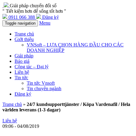
Giải pháp chuyển đổi số
" Tiết kiệm hơn để sống tốt hơn "
0911 066 388
Đăng ký
Menu
Toggle navigation
Trang chủ
Giới thiệu
VNSoft – LỰA CHỌN HÀNG ĐẦU CHO CÁC
DOANH NGHIỆP
Giải pháp
Báo giá
Cộng tác – Đại lý
Liên hệ
Tin tức
Tin tức Vnsoft
Tin chuyên ngành
Đăng ký
Trang chủ
»
24/7 kundsupporttjänster / Köpa Vardenafil / Hela
världen leverans (1-3 dagar)
Liên hệ
09:06 - 04/08/2019