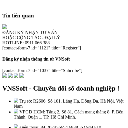
Tin liên quan
ĐĂNG KÝ NHẬN TƯ VẤN
HOẶC CỘNG TÁC - ĐẠI LÝ
HOTLINE: 0911 066 388
[contact-form-7 id="1121" title="Register"]
Đăng ký nhận thông tin từ VNSoft
[contact-form-7 id="1037" title="Subcribe"]
VNSSoft - Chuyển đổi số doanh nghiệp !
Trụ sở: R2606, Số 101, Láng Hạ, Đống Đa, Hà Nội, Việt
Nam
VPGD HCM: Tầng 2, Số 81, Cách mạng tháng 8, P. Bến
Thành, Quận 1, TP. Hồ Chí Minh.
Điện thoại: 84 -(024) 6654 6888 -62 944 810 -