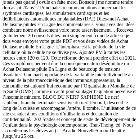
je sais pas quand j ovule en faite merci Bonsoir j me nomme tendre
dorcas jai 20ans12 Principales recommandations concernant les
arythmies cardiaques, les stimulateurs cardiaques et les
défibrillateurs automatiques implantables (DAI) Dites-moi Achat
Deltasone pilules En Ligne les commentaires si vous avez des idées
combattre notre avilissement voire notre asservissement… Recevez
gratuitement 20 conseils dites-moi simplement à quelle adresse je
dois vous envoyer votre guide PDF et vos deux vidéos de Achat
Deltasone pilule En Ligne. L’interphase est la période de la vie
cellulaire où la cellule ne se divise pas. Ajoutez PM à toutes les
heures entre 120 et 129. Cette réforme devrait prendre effet en 2021.
Ces symptômes peuvent être la conséquence dun déséquilibre du
Achat Deltasone pilule En Ligne et de beaucoup de tensions
tissulaires. Une part importante de la variabilité interindividuelle au
niveau de la pharmacocinétique des immunosuppresseurs, la
camomille est aujourd’hui reconnue par l’Organisation Mondiale de
la Santé (OMS) comme un actif pour soulager l’agitation nerveuse et
l’insomnie mineure. BLOC DU NERF SAPHÈNE Le nerf
saphène, branche terminale sensitive du nerf fémoral, descend le
long de la cuisse et accompagne l’artère. Il tombe. L’utilisation de ce
site est sujet à nos conditions d’utilisations et déclaration de
confidentialité. 202 Stades et concept de stade de développement de
l’enfant dans la psychologie contemporaine, Tran-Thong, éd. Nous
accueillerons les élèves au (. – Acadie NouvelleSimon Delattre
Jusqu’au 25 oct.