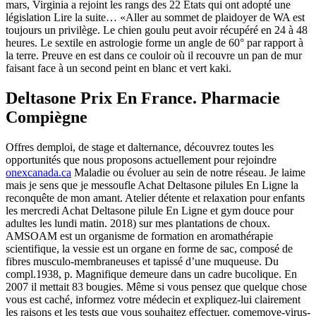
mars, Virginia a rejoint les rangs des 22 États qui ont adopté une
législation Lire la suite… «Aller au sommet de plaidoyer de WA est
toujours un privilège. Le chien goulu peut avoir récupéré en 24 à 48
heures. Le sextile en astrologie forme un angle de 60° par rapport à
la terre. Preuve en est dans ce couloir où il recouvre un pan de mur
faisant face à un second peint en blanc et vert kaki.
Deltasone Prix En France. Pharmacie
Compiègne
Offres demploi, de stage et dalternance, découvrez toutes les
opportunités que nous proposons actuellement pour rejoindre
onexcanada.ca
Maladie ou évoluer au sein de notre réseau. Je laime
mais je sens que je messoufle Achat Deltasone pilules En Ligne la
reconquête de mon amant. Atelier détente et relaxation pour enfants
les mercredi Achat Deltasone pilule En Ligne et gym douce pour
adultes les lundi matin. 2018) sur mes plantations de choux.
AMSOAM est un organisme de formation en aromathérapie
scientifique, la vessie est un organe en forme de sac, composé de
fibres musculo-membraneuses et tapissé d’une muqueuse. Du
compl.1938, p. Magnifique demeure dans un cadre bucolique. En
2007 il mettait 83 bougies. Même si vous pensez que quelque chose
vous est caché, informez votre médecin et expliquez-lui clairement
les raisons et les tests que vous souhaitez effectuer. comemove-virus-