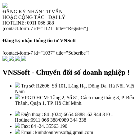
ĐĂNG KÝ NHẬN TƯ VẤN
HOẶC CỘNG TÁC - ĐẠI LÝ
HOTLINE: 0911 066 388
[contact-form-7 id="1121" title="Register"]
Đăng ký nhận thông tin từ VNSoft
[contact-form-7 id="1037" title="Subcribe"]
VNSSoft - Chuyển đổi số doanh nghiệp !
Trụ sở: R2606, Số 101, Láng Hạ, Đống Đa, Hà Nội, Việt
Nam
VPGD HCM: Tầng 2, Số 81, Cách mạng tháng 8, P. Bến
Thành, Quận 1, TP. Hồ Chí Minh.
Điện thoại: 84 -(024) 6654 6888 -62 944 810 -
Hotline:0911 066 388/0989 344 338
Fax: 84 -24. 35563 190
Email: kinhdoanhvnsoft@gmail.com