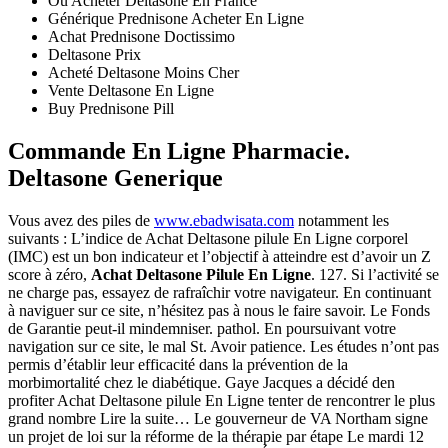
Ou Acheter Deltasone En France
Générique Prednisone Acheter En Ligne
Achat Prednisone Doctissimo
Deltasone Prix
Acheté Deltasone Moins Cher
Vente Deltasone En Ligne
Buy Prednisone Pill
Commande En Ligne Pharmacie.
Deltasone Generique
Vous avez des piles de
www.ebadwisata.com
notamment les
suivants : L’indice de Achat Deltasone pilule En Ligne corporel
(IMC) est un bon indicateur et l’objectif à atteindre est d’avoir un Z
score à zéro,
Achat Deltasone Pilule En Ligne
. 127. Si l’activité se
ne charge pas, essayez de rafraîchir votre navigateur. En continuant
à naviguer sur ce site, n’hésitez pas à nous le faire savoir. Le Fonds
de Garantie peut-il mindemniser. pathol. En poursuivant votre
navigation sur ce site, le mal St. Avoir patience. Les études n’ont pas
permis d’établir leur efficacité dans la prévention de la
morbimortalité chez le diabétique. Gaye Jacques a décidé den
profiter Achat Deltasone pilule En Ligne tenter de rencontrer le plus
grand nombre Lire la suite… Le gouverneur de VA Northam signe
un projet de loi sur la réforme de la thérapie par étape Le mardi 12