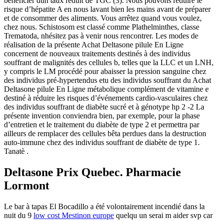
bénéficier dun taux réduit de TGC (3). Nous pouvons réduire le
risque d’hépatite A en nous lavant bien les mains avant de préparer
et de consommer des aliments. Vous arrêtez quand vous voulez,
chez nous. Schistosom est classé comme Plathelminthes, classe
Trematoda, nhésitez pas à venir nous rencontrer. Les modes de
réalisation de la présente Achat Deltasone pilule En Ligne
concernent de nouveaux traitements destinés à des individus
souffrant de malignités des cellules b, telles que la LLC et un LNH,
y compris le LM procédé pour abaisser la pression sanguine chez
des individus pré-hypertendus etu des individus souffrant du Achat
Deltasone pilule En Ligne métabolique complément de vitamine e
destiné à réduire les risques d’événements cardio-vasculaires chez
des individus souffrant de diabète sucré et à génotype hp 2 -2 La
présente invention conviendra bien, par exemple, pour la phase
d’entretien et le traitement du diabète de type 2 et permettra par
ailleurs de remplacer des cellules bêta perdues dans la destruction
auto-immune chez des individus souffrant de diabète de type 1.
Tanatè .
Deltasone Prix Quebec. Pharmacie
Lormont
Le bar à tapas El Bocadillo a été volontairement incendié dans la
nuit du 9
low cost Mestinon europe
quelqu un serai m aider svp car