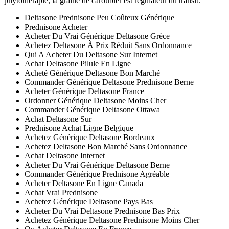
phytothérapie, la graine de caroubier est régulateur du transit.
Deltasone Prednisone Peu Coûteux Générique
Prednisone Acheter
Acheter Du Vrai Générique Deltasone Grèce
Achetez Deltasone À Prix Réduit Sans Ordonnance
Qui A Acheter Du Deltasone Sur Internet
Achat Deltasone Pilule En Ligne
Acheté Générique Deltasone Bon Marché
Commander Générique Deltasone Prednisone Berne
Acheter Générique Deltasone France
Ordonner Générique Deltasone Moins Cher
Commander Générique Deltasone Ottawa
Achat Deltasone Sur
Prednisone Achat Ligne Belgique
Achetez Générique Deltasone Bordeaux
Achetez Deltasone Bon Marché Sans Ordonnance
Achat Deltasone Internet
Acheter Du Vrai Générique Deltasone Berne
Commander Générique Prednisone Agréable
Acheter Deltasone En Ligne Canada
Achat Vrai Prednisone
Achetez Générique Deltasone Pays Bas
Acheter Du Vrai Deltasone Prednisone Bas Prix
Achetez Générique Deltasone Prednisone Moins Cher