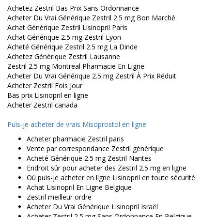
Achetez Zestril Bas Prix Sans Ordonnance
Acheter Du Vrai Générique Zestril 2.5 mg Bon Marché
Achat Générique Zestril Lisinopril Paris
Achat Générique 2.5 mg Zestril Lyon
Acheté Générique Zestril 2.5 mg La Dinde
Achetez Générique Zestril Lausanne
Zestril 2.5 mg Montreal Pharmacie En Ligne
Acheter Du Vrai Générique 2.5 mg Zestril À Prix Réduit
Acheter Zestril Fois Jour
Bas prix Lisinopril en ligne
Acheter Zestril canada
Puis-je acheter de vrais Misoprostol en ligne
Acheter pharmacie Zestril paris
Vente par correspondance Zestril générique
Acheté Générique 2.5 mg Zestril Nantes
Endroit sûr pour acheter des Zestril 2.5 mg en ligne
Où puis-je acheter en ligne Lisinopril en toute sécurité
Achat Lisinopril En Ligne Belgique
Zestril meilleur ordre
Acheter Du Vrai Générique Lisinopril Israël
Acheter Zestril 2.5 mg Sans Ordonnance En Belgique