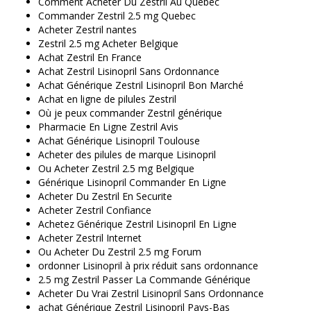
Comment Acheter Du Zestril Au Québec
Commander Zestril 2.5 mg Quebec
Acheter Zestril nantes
Zestril 2.5 mg Acheter Belgique
Achat Zestril En France
Achat Zestril Lisinopril Sans Ordonnance
Achat Générique Zestril Lisinopril Bon Marché
Achat en ligne de pilules Zestril
Où je peux commander Zestril générique
Pharmacie En Ligne Zestril Avis
Achat Générique Lisinopril Toulouse
Acheter des pilules de marque Lisinopril
Ou Acheter Zestril 2.5 mg Belgique
Générique Lisinopril Commander En Ligne
Acheter Du Zestril En Securite
Acheter Zestril Confiance
Achetez Générique Zestril Lisinopril En Ligne
Acheter Zestril Internet
Ou Acheter Du Zestril 2.5 mg Forum
ordonner Lisinopril à prix réduit sans ordonnance
2.5 mg Zestril Passer La Commande Générique
Acheter Du Vrai Zestril Lisinopril Sans Ordonnance
achat Générique Zestril Lisinopril Pays-Bas