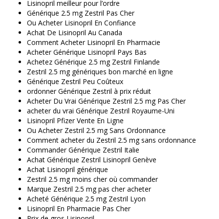
Lisinopril meilleur pour l’ordre
Générique 2.5 mg Zestril Pas Cher
Ou Acheter Lisinopril En Confiance
Achat De Lisinopril Au Canada
Comment Acheter Lisinopril En Pharmacie
Acheter Générique Lisinopril Pays Bas
Achetez Générique 2.5 mg Zestril Finlande
Zestril 2.5 mg génériques bon marché en ligne
Générique Zestril Peu Coûteux
ordonner Générique Zestril à prix réduit
Acheter Du Vrai Générique Zestril 2.5 mg Pas Cher
acheter du vrai Générique Zestril Royaume-Uni
Lisinopril Pfizer Vente En Ligne
Ou Acheter Zestril 2.5 mg Sans Ordonnance
Comment acheter du Zestril 2.5 mg sans ordonnance
Commander Générique Zestril Italie
Achat Générique Zestril Lisinopril Genève
Achat Lisinopril générique
Zestril 2.5 mg moins cher où commander
Marque Zestril 2.5 mg pas cher acheter
Acheté Générique 2.5 mg Zestril Lyon
Lisinopril En Pharmacie Pas Cher
Prix de gros Lisinopril