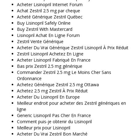
Acheter Lisinopril Internet Forum
Achat Zestril 2.5 mg par cheque
Acheté Générique Zestril Québec
Buy Lisinopril Safely Online
Buy Zestril With Mastercard
Lisinopril Achat En Ligne Forum
Zestril Vente Générique
Acheter Du Vrai Générique Zestril Lisinopril À Prix Réduit
Zestril Lisinopril Achetez En Ligne
Acheter Lisinopril Fabriqué En France
Bas prix Zestril 2.5 mg générique
Commander Zestril 2.5 mg Le Moins Cher Sans
Ordonnance
Achetez Générique Zestril 2.5 mg Ottawa
Achetez 2.5 mg Zestril À Prix Réduit
Acheter Du Lisinopril En Europe
Meilleur endroit pour acheter des Zestril génériques en
ligne
Generic Lisinopril Pas Cher En France
Comment puis-je obtenir du Lisinopril
Meilleur prix pour Lisinopril
Acheter Du Vrai Zestril Bon Marché