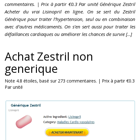
commentaires. | Prix à partir €0.3 Par unité Générique Zestril
Acheter du vrai Lisinopril en ligne. On se sert du Zestril
Générique pour traiter l’hypertension, seul ou en combinaison
avec d’autres médicaments. On s’en sert aussi pour traiter les
défaillances cardiaques ou améliorer les chances de survie […]
Achat Zestril non
generique
Note
4.8
étoiles, basé sur
273
commentaires.
|
Prix à partir
€0.3
Par unité