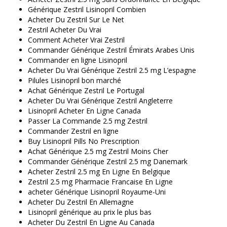
Générique Zestril Lisinopril Combien
Acheter Du Zestril Sur Le Net
Zestril Acheter Du Vrai
Comment Acheter Vrai Zestril
Commander Générique Zestril Émirats Arabes Unis
Commander en ligne Lisinopril
Acheter Du Vrai Générique Zestril 2.5 mg L’espagne
Pilules Lisinopril bon marché
Achat Générique Zestril Le Portugal
Acheter Du Vrai Générique Zestril Angleterre
Lisinopril Acheter En Ligne Canada
Passer La Commande 2.5 mg Zestril
Commander Zestril en ligne
Buy Lisinopril Pills No Prescription
Achat Générique 2.5 mg Zestril Moins Cher
Commander Générique Zestril 2.5 mg Danemark
Acheter Zestril 2.5 mg En Ligne En Belgique
Zestril 2.5 mg Pharmacie Francaise En Ligne
acheter Générique Lisinopril Royaume-Uni
Acheter Du Zestril En Allemagne
Lisinopril générique au prix le plus bas
Acheter Du Zestril En Ligne Au Canada