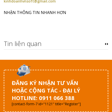
kinhdoanhvnsoft@gmail.com
NHẬN THÔNG TIN NHANH HƠN
Tin liên quan
ĐĂNG KÝ NHẬN TƯ VẤN
HOẶC CỘNG TÁC - ĐẠI LÝ
HOTLINE: 0911 066 388
[contact-form-7 id="1121" title="Register"]