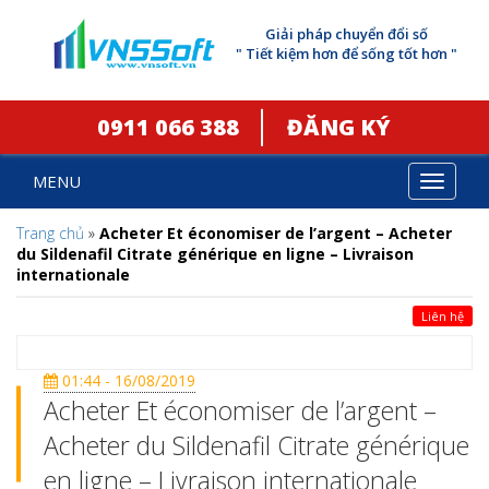
Giải pháp chuyển đổi số
" Tiết kiệm hơn để sống tốt hơn "
0911 066 388
ĐĂNG KÝ
MENU
Toggle
navigat
Trang chủ
»
Acheter Et économiser de l’argent – Acheter
du Sildenafil Citrate générique en ligne – Livraison
internationale
Liên hệ
01:44 - 16/08/2019
Acheter Et économiser de l’argent –
Acheter du Sildenafil Citrate générique
en ligne – Livraison internationale