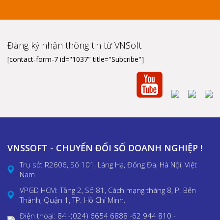
Đăng ký nhận thông tin từ VNSoft
[contact-form-7 id="1037" title="Subcribe"]
VNSSOFT - CHUYỂN ĐỔI SỐ DOANH NGHIỆP !
Trụ sở: R2606, Số 101, Láng Hạ, Đống Đa, Hà Nội, Việt
Nam
VPGD HCM: Tầng 2, Số 81, Cách mạng tháng 8, P. Bến
Thành, Quận 1, TP. Hồ Chí Minh.
Điện thoại: 84 -(024) 6654 6888 -62 944 810 -