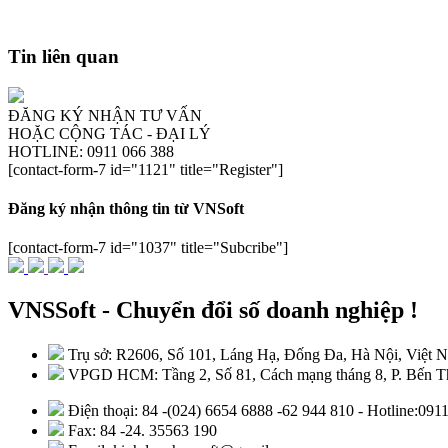
Tin liên quan
ĐĂNG KÝ NHẬN TƯ VẤN
HOẶC CỘNG TÁC - ĐẠI LÝ
HOTLINE: 0911 066 388
[contact-form-7 id="1121" title="Register"]
Đăng ký nhận thông tin từ VNSoft
[contact-form-7 id="1037" title="Subcribe"]
VNSSoft - Chuyển đổi số doanh nghiệp !
Trụ sở: R2606, Số 101, Láng Hạ, Đống Đa, Hà Nội, Việt 
VPGD HCM: Tầng 2, Số 81, Cách mạng tháng 8, P. Bến Th
Điện thoại: 84 -(024) 6654 6888 -62 944 810 - Hotline:09
Fax: 84 -24. 35563 190