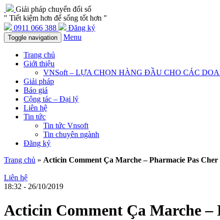
Giải pháp chuyển đổi số
" Tiết kiệm hơn để sống tốt hơn "
0911 066 388
Đăng ký
Menu
Toggle navigation
Trang chủ
Giới thiệu
VNSoft – LỰA CHỌN HÀNG ĐẦU CHO CÁC DO
Giải pháp
Báo giá
Cộng tác – Đại lý
Liên hệ
Tin tức
Tin tức Vnsoft
Tin chuyên ngành
Đăng ký
Trang chủ
»
Acticin Comment Ça Marche – Pharmacie Pas Cher 
Liên hệ
18:32 - 26/10/2019
Acticin Comment Ça Marche – 