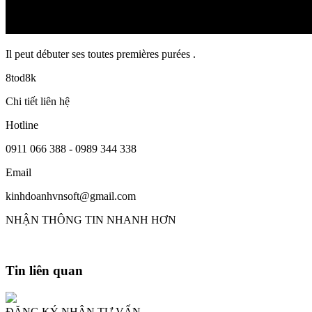
Il peut débuter ses toutes premières purées .
8tod8k
Chi tiết liên hệ
Hotline
0911 066 388 - 0989 344 338
Email
kinhdoanhvnsoft@gmail.com
NHẬN THÔNG TIN NHANH HƠN
Tin liên quan
ĐĂNG KÝ NHẬN TƯ VẤN