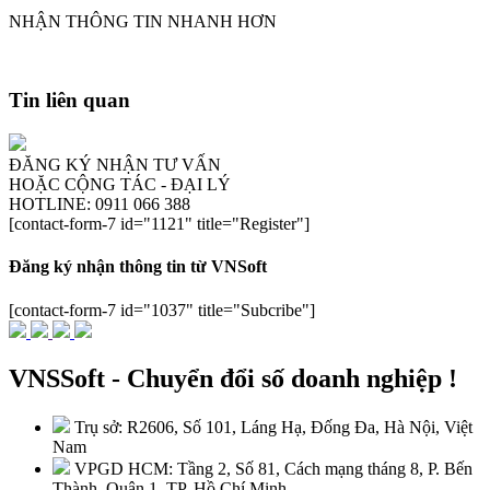
NHẬN THÔNG TIN NHANH HƠN
Tin liên quan
ĐĂNG KÝ NHẬN TƯ VẤN
HOẶC CỘNG TÁC - ĐẠI LÝ
HOTLINE: 0911 066 388
[contact-form-7 id="1121" title="Register"]
Đăng ký nhận thông tin từ VNSoft
[contact-form-7 id="1037" title="Subcribe"]
VNSSoft - Chuyển đổi số doanh nghiệp !
Trụ sở: R2606, Số 101, Láng Hạ, Đống Đa, Hà Nội, Việt
Nam
VPGD HCM: Tầng 2, Số 81, Cách mạng tháng 8, P. Bến
Thành, Quận 1, TP. Hồ Chí Minh.