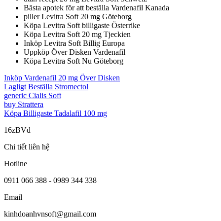
Bästa apotek för att beställa Vardenafil Kanada
piller Levitra Soft 20 mg Göteborg
Köpa Levitra Soft billigaste Österrike
Köpa Levitra Soft 20 mg Tjeckien
Inköp Levitra Soft Billig Europa
Uppköp Över Disken Vardenafil
Köpa Levitra Soft Nu Göteborg
Inköp Vardenafil 20 mg Över Disken
Lagligt Beställa Stromectol
generic Cialis Soft
buy Strattera
Köpa Billigaste Tadalafil 100 mg
16zBVd
Chi tiết liên hệ
Hotline
0911 066 388 - 0989 344 338
Email
kinhdoanhvnsoft@gmail.com