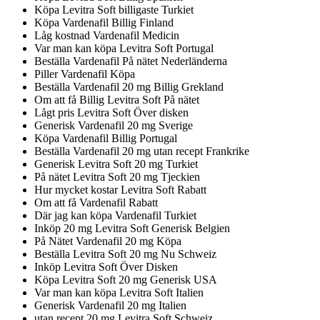
Köpa Levitra Soft billigaste Turkiet
Köpa Vardenafil Billig Finland
Låg kostnad Vardenafil Medicin
Var man kan köpa Levitra Soft Portugal
Beställa Vardenafil På nätet Nederländerna
Piller Vardenafil Köpa
Beställa Vardenafil 20 mg Billig Grekland
Om att få Billig Levitra Soft På nätet
Lågt pris Levitra Soft Över disken
Generisk Vardenafil 20 mg Sverige
Köpa Vardenafil Billig Portugal
Beställa Vardenafil 20 mg utan recept Frankrike
Generisk Levitra Soft 20 mg Turkiet
På nätet Levitra Soft 20 mg Tjeckien
Hur mycket kostar Levitra Soft Rabatt
Om att få Vardenafil Rabatt
Där jag kan köpa Vardenafil Turkiet
Inköp 20 mg Levitra Soft Generisk Belgien
På Nätet Vardenafil 20 mg Köpa
Beställa Levitra Soft 20 mg Nu Schweiz
Inköp Levitra Soft Över Disken
Köpa Levitra Soft 20 mg Generisk USA
Var man kan köpa Levitra Soft Italien
Generisk Vardenafil 20 mg Italien
utan recept 20 mg Levitra Soft Schweiz