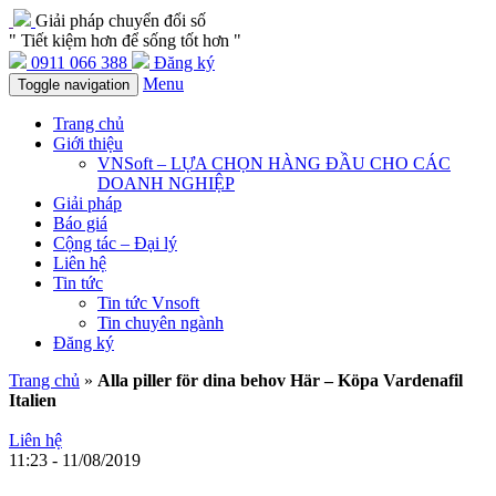
Giải pháp chuyển đổi số
" Tiết kiệm hơn để sống tốt hơn "
0911 066 388
Đăng ký
Menu
Toggle navigation
Trang chủ
Giới thiệu
VNSoft – LỰA CHỌN HÀNG ĐẦU CHO CÁC
DOANH NGHIỆP
Giải pháp
Báo giá
Cộng tác – Đại lý
Liên hệ
Tin tức
Tin tức Vnsoft
Tin chuyên ngành
Đăng ký
Trang chủ
»
Alla piller för dina behov Här – Köpa Vardenafil
Italien
Liên hệ
11:23 - 11/08/2019