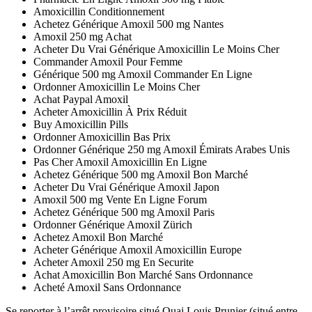
Amoxicillin Conditionnement
Achetez Générique Amoxil 500 mg Nantes
Amoxil 250 mg Achat
Acheter Du Vrai Générique Amoxicillin Le Moins Cher
Commander Amoxil Pour Femme
Générique 500 mg Amoxil Commander En Ligne
Ordonner Amoxicillin Le Moins Cher
Achat Paypal Amoxil
Acheter Amoxicillin À Prix Réduit
Buy Amoxicillin Pills
Ordonner Amoxicillin Bas Prix
Ordonner Générique 250 mg Amoxil Émirats Arabes Unis
Pas Cher Amoxil Amoxicillin En Ligne
Achetez Générique 500 mg Amoxil Bon Marché
Acheter Du Vrai Générique Amoxil Japon
Amoxil 500 mg Vente En Ligne Forum
Achetez Générique 500 mg Amoxil Paris
Ordonner Générique Amoxil Zürich
Achetez Amoxil Bon Marché
Acheter Générique Amoxil Amoxicillin Europe
Acheter Amoxil 250 mg En Securite
Achat Amoxicillin Bon Marché Sans Ordonnance
Acheté Amoxil Sans Ordonnance
Se reporter à l’arrêt provisoire situé Quai Louis Prunier (situé entre