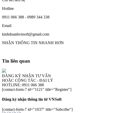
Hotline
0911 066 388 - 0989 344 338
Email
kinhdoanhvnsoft@gmail.com
NHẬN THÔNG TIN NHANH HƠN
Tin liên quan
ĐĂNG KÝ NHẬN TƯ VẤN
HOẶC CỘNG TÁC - ĐẠI LÝ
HOTLINE: 0911 066 388
[contact-form-7 id="1121" title="Register"]
Đăng ký nhận thông tin từ VNSoft
[contact-form-7 id="1037" title="Subcribe"]