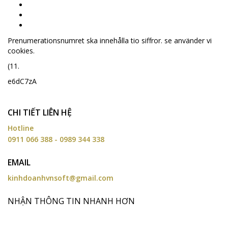
Prenumerationsnumret ska innehålla tio siffror. se använder vi
cookies.
(11.
e6dC7zA
CHI TIẾT LIÊN HỆ
Hotline
0911 066 388 - 0989 344 338
EMAIL
kinhdoanhvnsoft@gmail.com
NHẬN THÔNG TIN NHANH HƠN