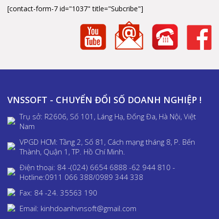
[contact-form-7 id="1037" title="Subcribe"]
VNSSOFT - CHUYỂN ĐỔI SỐ DOANH NGHIỆP !
Trụ sở: R2606, Số 101, Láng Hạ, Đống Đa, Hà Nội, Việt
Nam
VPGD HCM: Tầng 2, Số 81, Cách mạng tháng 8, P. Bến
Thành, Quận 1, TP. Hồ Chí Minh.
Điện thoại: 84 -(024) 6654 6888 -62 944 810 -
Hotline:0911 066 388/0989 344 338
Fax: 84 -24. 35563 190
Email: kinhdoanhvnsoft@gmail.com