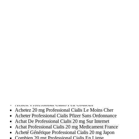
Forum Achat Professional Cialis Internet
Professional Cialis 20 mg Original Prix
Achat En Ligne Professional Cialis Pfizer
Achat Tadalafil Ligne Suisse
Commander Professional Cialis 20 mg En Ligne Canada
Achat Professional Cialis 20 mg En Ligne Au Quebec
Acheter Professional Cialis 20 mg Ligne Quebec
Acheter Générique Tadalafil Peu Coûteux
Acheter Professional Cialis En France
Forum Ou Acheter Du Professional Cialis Sur Internet
Acheter Du Professional Cialis 20 mg Sur Internet
Comparateur Prix Professional Cialis
Acheter Professional Cialis 20 mg Generique France
Acheter Générique 20 mg Professional Cialis France
Achat Tadalafil En Ligne Pas Cher
Achetez Générique Professional Cialis Tadalafil Pas Cher
Professional Cialis 20 mg Francais En Ligne
Achat Professional Cialis En Ligne Suisse
Acheté Professional Cialis Peu Coûteux
Achetez 20 mg Professional Cialis Le Moins Cher
Acheter Professional Cialis Pfizer Sans Ordonnance
Achat De Professional Cialis 20 mg Sur Internet
Achat Professional Cialis 20 mg Medicament France
Acheté Générique Professional Cialis 20 mg Japon
Combien 20 mg Professional Cialis En Ligne