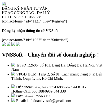
ĐĂNG KÝ NHẬN TƯ VẤN
HOẶC CỘNG TÁC - ĐẠI LÝ
HOTLINE: 0911 066 388
[contact-form-7 id="1121" title="Register"]
Đăng ký nhận thông tin từ VNSoft
[contact-form-7 id="1037" title="Subcribe"]
VNSSoft - Chuyển đổi số doanh nghiệp !
Trụ sở: R2606, Số 101, Láng Hạ, Đống Đa, Hà Nội, Việt
Nam
VPGD HCM: Tầng 2, Số 81, Cách mạng tháng 8, P. Bến
Thành, Quận 1, TP. Hồ Chí Minh.
Điện thoại: 84 -(024) 6654 6888 -62 944 810 -
Hotline:0911 066 388/0989 344 338
Fax: 84 -24. 35563 190
Email: kinhdoanhvnsoft@gmail.com