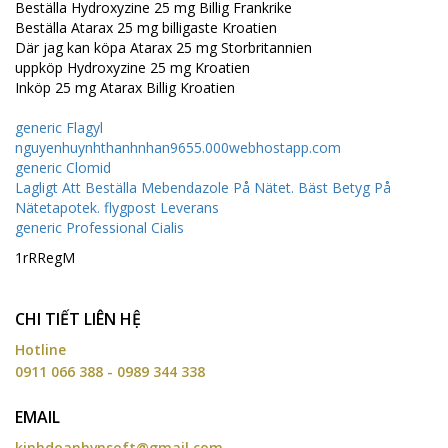
Beställa Hydroxyzine 25 mg Billig Frankrike
Beställa Atarax 25 mg billigaste Kroatien
Där jag kan köpa Atarax 25 mg Storbritannien
uppköp Hydroxyzine 25 mg Kroatien
Inköp 25 mg Atarax Billig Kroatien
generic Flagyl
nguyenhuynhthanhnhan9655.000webhostapp.com
generic Clomid
Lagligt Att Beställa Mebendazole På Nätet. Bäst Betyg På
Nätetapotek. flygpost Leverans
generic Professional Cialis
1rRRegM
CHI TIẾT LIÊN HỆ
Hotline
0911 066 388 - 0989 344 338
EMAIL
kinhdoanhvnsoft@gmail.com