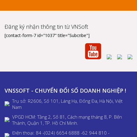
Đăng ký nhận thông tin từ VNSoft
[contact-form-7 id="1037" title="Subcribe"]
VNSSOFT - CHUYỂN ĐỔI SỐ DOANH NGHIỆP !
Trụ sở: R2606, Số 101, Láng Hạ, Đống Đa, Hà Nội, Việt
Nam
VPGD HCM: Tầng 2, Số 81, Cách mạng tháng 8, P. Bến
Thành, Quận 1, TP. Hồ Chí Minh.
Điện thoại: 84 -(024) 6654 6888 -62 944 810 -