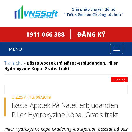
Giải pháp chuyển đổi số
" Tiết kiệm hơn để sống tốt hơn "
0911 066 388
ĐĂNG KÝ
MENU
Toggle
navigat
Trang chủ
»
Bästa Apotek På Nätet-erbjudanden. Piller
Hydroxyzine Köpa. Gratis frakt
Liên hệ
22:57 - 13/08/2019
Bästa Apotek På Nätet-erbjudanden.
Piller Hydroxyzine Köpa. Gratis frakt
Piller Hydroxyzine Köpa Gradering 4.8 stjärnor, baserat på 382