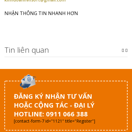
NHẬN THÔNG TIN NHANH HƠN
Tin liên quan
ĐĂNG KÝ NHẬN TƯ VẤN
HOẶC CỘNG TÁC - ĐẠI LÝ
HOTLINE: 0911 066 388
[contact-form-7 id="1121" title="Register"]