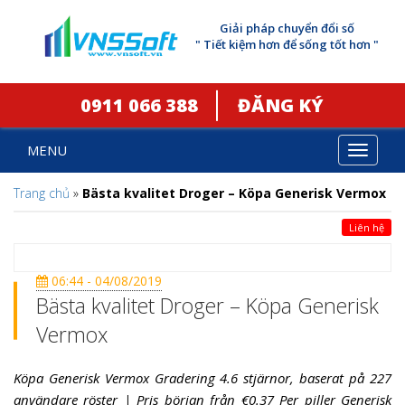
Giải pháp chuyển đổi số
" Tiết kiệm hơn để sống tốt hơn "
0911 066 388
ĐĂNG KÝ
MENU
Toggle
navigat
Trang chủ
»
Bästa kvalitet Droger – Köpa Generisk Vermox
Liên hệ
06:44 - 04/08/2019
Bästa kvalitet Droger – Köpa Generisk
Vermox
Köpa Generisk Vermox Gradering 4.6 stjärnor, baserat på 227
användare röster | Pris början från €0.37 Per piller Generisk