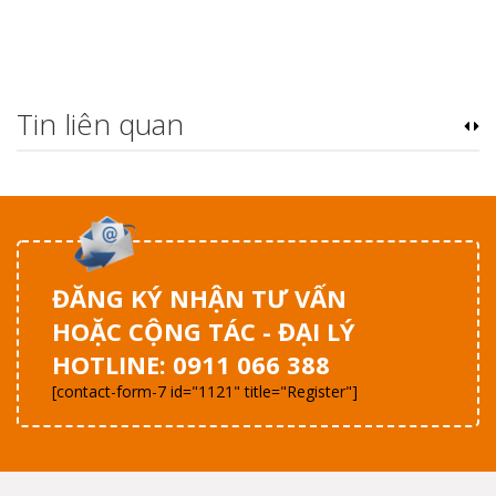
Tin liên quan
ĐĂNG KÝ NHẬN TƯ VẤN
HOẶC CỘNG TÁC - ĐẠI LÝ
HOTLINE: 0911 066 388
[contact-form-7 id="1121" title="Register"]