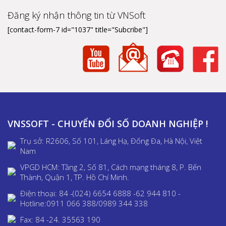
Đăng ký nhận thông tin từ VNSoft
[contact-form-7 id="1037" title="Subcribe"]
VNSSOFT - CHUYỂN ĐỔI SỐ DOANH NGHIỆP !
Trụ sở: R2606, Số 101, Láng Hạ, Đống Đa, Hà Nội, Việt
Nam
VPGD HCM: Tầng 2, Số 81, Cách mạng tháng 8, P. Bến
Thành, Quận 1, TP. Hồ Chí Minh.
Điện thoại: 84 -(024) 6654 6888 -62 944 810 -
Hotline:0911 066 388/0989 344 338
Fax: 84 -24. 35563 190