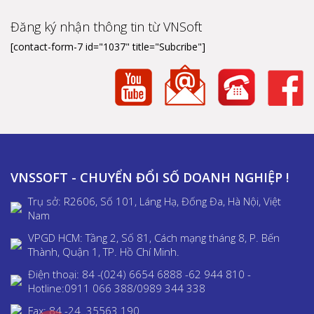
Đăng ký nhận thông tin từ VNSoft
[contact-form-7 id="1037" title="Subcribe"]
VNSSOFT - CHUYỂN ĐỔI SỐ DOANH NGHIỆP !
Trụ sở: R2606, Số 101, Láng Hạ, Đống Đa, Hà Nội, Việt
Nam
VPGD HCM: Tầng 2, Số 81, Cách mạng tháng 8, P. Bến
Thành, Quận 1, TP. Hồ Chí Minh.
Điện thoại: 84 -(024) 6654 6888 -62 944 810 -
Hotline:0911 066 388/0989 344 338
Fax: 84 -24. 35563 190