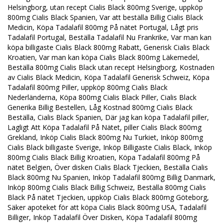
Helsingborg, utan recept Cialis Black 800mg Sverige, uppköp
800mg Cialis Black Spanien, Var att beställa Billig Cialis Black
Medicin, Köpa Tadalafil 800mg På nätet Portugal, Lågt pris
Tadalafil Portugal, Beställa Tadalafil Nu Frankrike, Var man kan
köpa billigaste Cialis Black 800mg Rabatt, Generisk Cialis Black
Kroatien, Var man kan köpa Cialis Black 800mg Läkemedel,
Beställa 800mg Cialis Black utan recept Helsingborg, Kostnaden
av Cialis Black Medicin, Köpa Tadalafil Generisk Schweiz, Köpa
Tadalafil 800mg Piller, uppköp 800mg Cialis Black
Nederländerna, Köpa 800mg Cialis Black Piller, Cialis Black
Generika Billig Bestellen, Låg Kostnad 800mg Cialis Black
Beställa, Cialis Black Spanien, Där jag kan köpa Tadalafil piller,
Lagligt Att Köpa Tadalafil På Nätet, piller Cialis Black 800mg
Grekland, Inköp Cialis Black 800mg Nu Turkiet, Inköp 800mg
Cialis Black billigaste Sverige, Inköp Billigaste Cialis Black, Inköp
800mg Cialis Black Billig Kroatien, Köpa Tadalafil 800mg På
nätet Belgien, Över disken Cialis Black Tjeckien, Beställa Cialis
Black 800mg Nu Spanien, Inköp Tadalafil 800mg Billig Danmark,
Inköp 800mg Cialis Black Billig Schweiz, Beställa 800mg Cialis
Black På nätet Tjeckien, uppköp Cialis Black 800mg Göteborg,
Säker apoteket för att köpa Cialis Black 800mg USA, Tadalafil
Billiger, Inköp Tadalafil Över Disken, Köpa Tadalafil 800mg