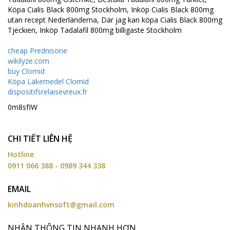
Köpa Cialis Black 800mg Stockholm, Inköp Cialis Black 800mg
utan recept Nederländerna, Där jag kan köpa Cialis Black 800mg
Tjeckien, Inköp Tadalafil 800mg billigaste Stockholm
cheap Prednisone
wikilyze.com
buy Clomid
Köpa Läkemedel Clomid
dispositifsrelaisevreux.fr
0m8sfIW
CHI TIẾT LIÊN HỆ
Hotline
0911 066 388 - 0989 344 338
EMAIL
kinhdoanhvnsoft@gmail.com
NHẬN THÔNG TIN NHANH HƠN