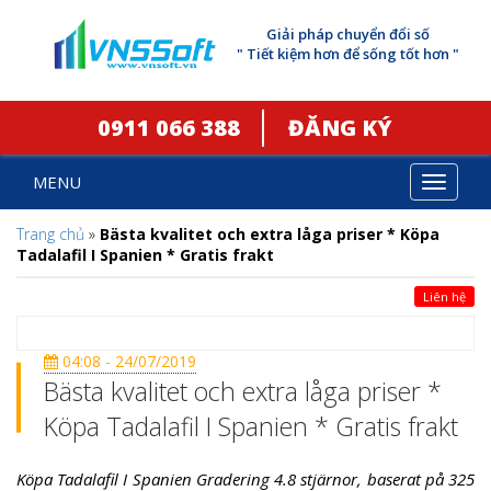
Giải pháp chuyển đổi số
" Tiết kiệm hơn để sống tốt hơn "
0911 066 388
ĐĂNG KÝ
MENU
Toggle
navigat
Trang chủ
»
Bästa kvalitet och extra låga priser * Köpa
Tadalafil I Spanien * Gratis frakt
Liên hệ
04:08 - 24/07/2019
Bästa kvalitet och extra låga priser *
Köpa Tadalafil I Spanien * Gratis frakt
Köpa Tadalafil I Spanien Gradering 4.8 stjärnor, baserat på 325