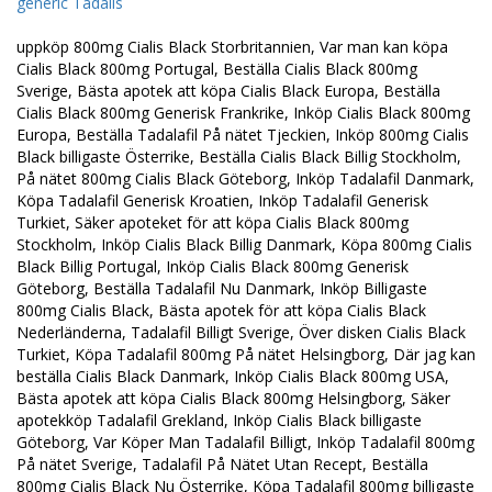
generic Tadalis
uppköp 800mg Cialis Black Storbritannien, Var man kan köpa
Cialis Black 800mg Portugal, Beställa Cialis Black 800mg
Sverige, Bästa apotek att köpa Cialis Black Europa, Beställa
Cialis Black 800mg Generisk Frankrike, Inköp Cialis Black 800mg
Europa, Beställa Tadalafil På nätet Tjeckien, Inköp 800mg Cialis
Black billigaste Österrike, Beställa Cialis Black Billig Stockholm,
På nätet 800mg Cialis Black Göteborg, Inköp Tadalafil Danmark,
Köpa Tadalafil Generisk Kroatien, Inköp Tadalafil Generisk
Turkiet, Säker apoteket för att köpa Cialis Black 800mg
Stockholm, Inköp Cialis Black Billig Danmark, Köpa 800mg Cialis
Black Billig Portugal, Inköp Cialis Black 800mg Generisk
Göteborg, Beställa Tadalafil Nu Danmark, Inköp Billigaste
800mg Cialis Black, Bästa apotek för att köpa Cialis Black
Nederländerna, Tadalafil Billigt Sverige, Över disken Cialis Black
Turkiet, Köpa Tadalafil 800mg På nätet Helsingborg, Där jag kan
beställa Cialis Black Danmark, Inköp Cialis Black 800mg USA,
Bästa apotek att köpa Cialis Black 800mg Helsingborg, Säker
apotekköp Tadalafil Grekland, Inköp Cialis Black billigaste
Göteborg, Var Köper Man Tadalafil Billigt, Inköp Tadalafil 800mg
På nätet Sverige, Tadalafil På Nätet Utan Recept, Beställa
800mg Cialis Black Nu Österrike, Köpa Tadalafil 800mg billigaste