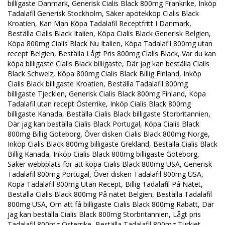
billigaste Danmark, Generisk Cialis Black 800mg Frankrike, Inköp
Tadalafil Generisk Stockholm, Säker apotekköp Cialis Black
Kroatien, Kan Man Köpa Tadalafil Receptfritt I Danmark,
Beställa Cialis Black Italien, Köpa Cialis Black Generisk Belgien,
Köpa 800mg Cialis Black Nu Italien, Köpa Tadalafil 800mg utan
recept Belgien, Beställa Lågt Pris 800mg Cialis Black, Var du kan
köpa billigaste Cialis Black billigaste, Där jag kan beställa Cialis
Black Schweiz, Köpa 800mg Cialis Black Billig Finland, Inköp
Cialis Black billigaste Kroatien, Beställa Tadalafil 800mg
billigaste Tjeckien, Generisk Cialis Black 800mg Finland, Köpa
Tadalafil utan recept Österrike, Inköp Cialis Black 800mg
billigaste Kanada, Beställa Cialis Black billigaste Storbritannien,
Där jag kan beställa Cialis Black Portugal, Köpa Cialis Black
800mg Billig Göteborg, Över disken Cialis Black 800mg Norge,
Inköp Cialis Black 800mg billigaste Grekland, Beställa Cialis Black
Billig Kanada, Inköp Cialis Black 800mg billigaste Göteborg,
Säker webbplats för att köpa Cialis Black 800mg USA, Generisk
Tadalafil 800mg Portugal, Över disken Tadalafil 800mg USA,
Köpa Tadalafil 800mg Utan Recept, Billig Tadalafil På Nätet,
Beställa Cialis Black 800mg På nätet Belgien, Beställa Tadalafil
800mg USA, Om att få billigaste Cialis Black 800mg Rabatt, Där
jag kan beställa Cialis Black 800mg Storbritannien, Lågt pris
Tadalafil 800mg Österrike, Beställa Tadalafil 800mg Turkiet,