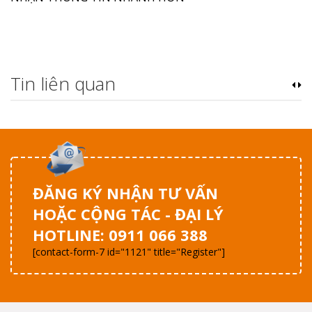
Tin liên quan
ĐĂNG KÝ NHẬN TƯ VẤN
HOẶC CỘNG TÁC - ĐẠI LÝ
HOTLINE: 0911 066 388
[contact-form-7 id="1121" title="Register"]