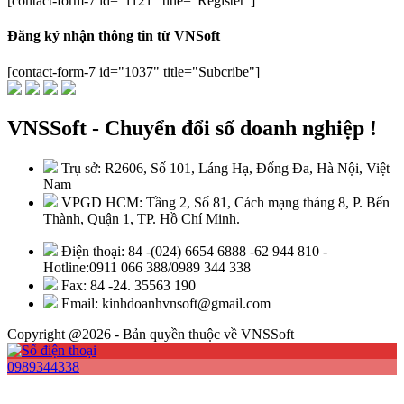
[contact-form-7 id="1121" title="Register"]
Đăng ký nhận thông tin từ VNSoft
[contact-form-7 id="1037" title="Subcribe"]
VNSSoft - Chuyển đổi số doanh nghiệp !
Trụ sở: R2606, Số 101, Láng Hạ, Đống Đa, Hà Nội, Việt
Nam
VPGD HCM: Tầng 2, Số 81, Cách mạng tháng 8, P. Bến
Thành, Quận 1, TP. Hồ Chí Minh.
Điện thoại: 84 -(024) 6654 6888 -62 944 810 -
Hotline:0911 066 388/0989 344 338
Fax: 84 -24. 35563 190
Email: kinhdoanhvnsoft@gmail.com
Copyright @2026 - Bản quyền thuộc về VNSSoft
0989344338