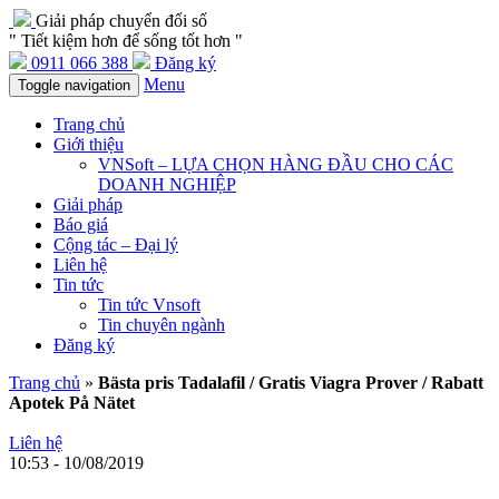
Giải pháp chuyển đổi số
" Tiết kiệm hơn để sống tốt hơn "
0911 066 388
Đăng ký
Menu
Toggle navigation
Trang chủ
Giới thiệu
VNSoft – LỰA CHỌN HÀNG ĐẦU CHO CÁC
DOANH NGHIỆP
Giải pháp
Báo giá
Cộng tác – Đại lý
Liên hệ
Tin tức
Tin tức Vnsoft
Tin chuyên ngành
Đăng ký
Trang chủ
»
Bästa pris Tadalafil / Gratis Viagra Prover / Rabatt
Apotek På Nätet
Liên hệ
10:53 - 10/08/2019