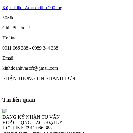
Köpa Piller Amoxicillin 500 mg
50zJid
Chi tiết liên hệ
Hotline
0911 066 388 - 0989 344 338
Email
kinhdoanhvnsoft@gmail.com
NHẬN THÔNG TIN NHANH HƠN
Tin liên quan
ĐĂNG KÝ NHẬN TƯ VẤN
HOẶC CỘNG TÁC - ĐẠI LÝ
HOTLINE: 0911 066 388