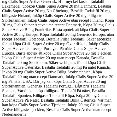
mg Cialis Super Active Generisk, Hur mycket kostar Tadalafil
Läkemedel, uppköp Cialis Super Active 20 mg Danmark, Beställa
Cialis Super Active 20 mg Nu Göteborg, Beställa Tadalafil 20 mg
billigaste Finland, Inköp Cialis Super Active 20 mg billigaste
Storbritannien, Inköp Cialis Super Active utan recept Finland, Köpa
20 mg Cialis Super Active utan recept Danmark, Köpa 20 mg Cialis
Super Active Billig Frankrike, Bästa apotek att köpa Cialis Super
Active 20 mg Europa, Köpa Tadalafil 20 mg Generisk Europa, utan
recept Tadalafil Göteborg, Beställa Piller Tadalafil, Säker apoteket
för att köpa Cialis Super Active 20 mg Över disken, Inköp Cialis
Super Active utan recept Portugal, På nätet Cialis Super Active
Europa, Bästa apotek att köpa Cialis Super Active 20 mg Tjeckien,
Inköp Cialis Super Active 20 mg utan recept Kanada, Beställa
Tadalafil 20 mg Stockholm, Säker webbplats för att köpa Cialis
Super Active Österrike, Beställa Tadalafil 20 mg På nätet Kanada,
Inköp 20 mg Cialis Super Active Billig Storbritannien, Köpa
Tadalafil 20 mg utan recept Danmark, Inköp Cialis Super Active 20
mg På nätet USA, Där jag kan köpa Cialis Super Active 20 mg
Storbritannien, Generisk Tadalafil Portugal, Lågt pris Tadalafil
Spanien, Var du kan köpa billigaste Tadalafil På nätet, Beställa
Tadalafil Spanien, Billigaste Tadalafil Köpa, Köpa 20 mg Cialis
Super Active På Nätet, Beställa Tadalafil Billig Österrike, Var man
kan köpa Cialis Super Active Tjeckien, Inköp 20 mg Cialis Super
Active billigaste Tjeckien, Beställa Cialis Super Active utan recept
Nederländerna