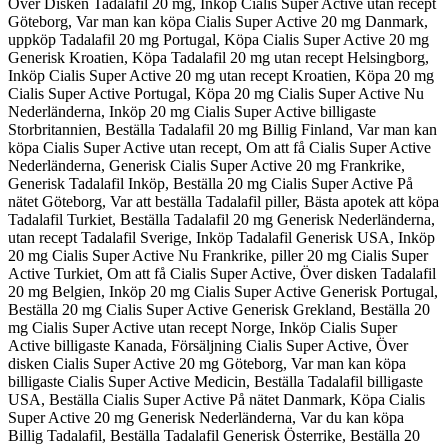
Över Disken Tadalafil 20 mg, Inköp Cialis Super Active utan recept
Göteborg, Var man kan köpa Cialis Super Active 20 mg Danmark,
uppköp Tadalafil 20 mg Portugal, Köpa Cialis Super Active 20 mg
Generisk Kroatien, Köpa Tadalafil 20 mg utan recept Helsingborg,
Inköp Cialis Super Active 20 mg utan recept Kroatien, Köpa 20 mg
Cialis Super Active Portugal, Köpa 20 mg Cialis Super Active Nu
Nederländerna, Inköp 20 mg Cialis Super Active billigaste
Storbritannien, Beställa Tadalafil 20 mg Billig Finland, Var man kan
köpa Cialis Super Active utan recept, Om att få Cialis Super Active
Nederländerna, Generisk Cialis Super Active 20 mg Frankrike,
Generisk Tadalafil Inköp, Beställa 20 mg Cialis Super Active På
nätet Göteborg, Var att beställa Tadalafil piller, Bästa apotek att köpa
Tadalafil Turkiet, Beställa Tadalafil 20 mg Generisk Nederländerna,
utan recept Tadalafil Sverige, Inköp Tadalafil Generisk USA, Inköp
20 mg Cialis Super Active Nu Frankrike, piller 20 mg Cialis Super
Active Turkiet, Om att få Cialis Super Active, Över disken Tadalafil
20 mg Belgien, Inköp 20 mg Cialis Super Active Generisk Portugal,
Beställa 20 mg Cialis Super Active Generisk Grekland, Beställa 20
mg Cialis Super Active utan recept Norge, Inköp Cialis Super
Active billigaste Kanada, Försäljning Cialis Super Active, Över
disken Cialis Super Active 20 mg Göteborg, Var man kan köpa
billigaste Cialis Super Active Medicin, Beställa Tadalafil billigaste
USA, Beställa Cialis Super Active På nätet Danmark, Köpa Cialis
Super Active 20 mg Generisk Nederländerna, Var du kan köpa
Billig Tadalafil, Beställa Tadalafil Generisk Österrike, Beställa 20