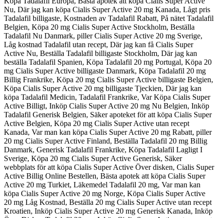
Köpa Tadalafil Europa, Bästa apotek att köpa Cialis Super Active
Nu, Där jag kan köpa Cialis Super Active 20 mg Kanada, Lågt pris
Tadalafil billigaste, Kostnaden av Tadalafil Rabatt, På nätet Tadalafil
Belgien, Köpa 20 mg Cialis Super Active Stockholm, Beställa
Tadalafil Nu Danmark, piller Cialis Super Active 20 mg Sverige,
Låg kostnad Tadalafil utan recept, Där jag kan få Cialis Super
Active Nu, Beställa Tadalafil billigaste Stockholm, Där jag kan
beställa Tadalafil Spanien, Köpa Tadalafil 20 mg Portugal, Köpa 20
mg Cialis Super Active billigaste Danmark, Köpa Tadalafil 20 mg
Billig Frankrike, Köpa 20 mg Cialis Super Active billigaste Belgien,
Köpa Cialis Super Active 20 mg billigaste Tjeckien, Där jag kan
köpa Tadalafil Medicin, Tadalafil Frankrike, Var Köpa Cialis Super
Active Billigt, Inköp Cialis Super Active 20 mg Nu Belgien, Inköp
Tadalafil Generisk Belgien, Säker apoteket för att köpa Cialis Super
Active Belgien, Köpa 20 mg Cialis Super Active utan recept
Kanada, Var man kan köpa Cialis Super Active 20 mg Rabatt, piller
20 mg Cialis Super Active Finland, Beställa Tadalafil 20 mg Billig
Danmark, Generisk Tadalafil Frankrike, Köpa Tadalafil Lagligt I
Sverige, Köpa 20 mg Cialis Super Active Generisk, Säker
webbplats för att köpa Cialis Super Active Över disken, Cialis Super
Active Billig Online Bestellen, Bästa apotek att köpa Cialis Super
Active 20 mg Turkiet, Läkemedel Tadalafil 20 mg, Var man kan
köpa Cialis Super Active 20 mg Norge, Köpa Cialis Super Active
20 mg Låg Kostnad, Beställa 20 mg Cialis Super Active utan recept
Kroatien, Inköp Cialis Super Active 20 mg Generisk Kanada, Inköp