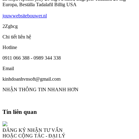
Europa, Beställa Tadalafil Billig USA
jouwwebsitebouwer.nl
2Zgbcg
Chi tiết liên hệ
Hotline
0911 066 388 - 0989 344 338
Email
kinhdoanhvnsoft@gmail.com
NHẬN THÔNG TIN NHANH HƠN
Tin liên quan
ĐĂNG KÝ NHẬN TƯ VẤN
HOẶC CỘNG TÁC - ĐẠI LÝ