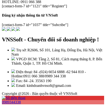
HOTLINE: 0911 066 388
[contact-form-7 id="1121" title="Register"]
Đăng ký nhận thông tin từ VNSoft
[contact-form-7 id="1037" title="Subcribe"]
VNSSoft - Chuyển đổi số doanh nghiệp !
Trụ sở: R2606, Số 101, Láng Hạ, Đống Đa, Hà Nội, Việt
Nam
VPGD HCM: Tầng 2, Số 81, Cách mạng tháng 8, P. Bến
Thành, Quận 1, TP. Hồ Chí Minh.
Điện thoại: 84 -(024) 6654 6888 -62 944 810 -
Hotline:0911 066 388/0989 344 338
Fax: 84 -24. 35563 190
Email: kinhdoanhvnsoft@gmail.com
Copyright @2026 - Bản quyền thuộc về VNSSoft
0989344338