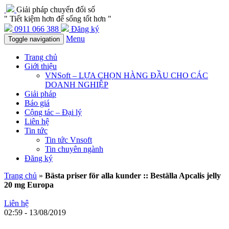
Giải pháp chuyển đổi số
" Tiết kiệm hơn để sống tốt hơn "
0911 066 388
Đăng ký
Menu
Toggle navigation
Trang chủ
Giới thiệu
VNSoft – LỰA CHỌN HÀNG ĐẦU CHO CÁC
DOANH NGHIỆP
Giải pháp
Báo giá
Cộng tác – Đại lý
Liên hệ
Tin tức
Tin tức Vnsoft
Tin chuyên ngành
Đăng ký
Trang chủ
»
Bästa priser för alla kunder :: Beställa Apcalis jelly
20 mg Europa
Liên hệ
02:59 - 13/08/2019