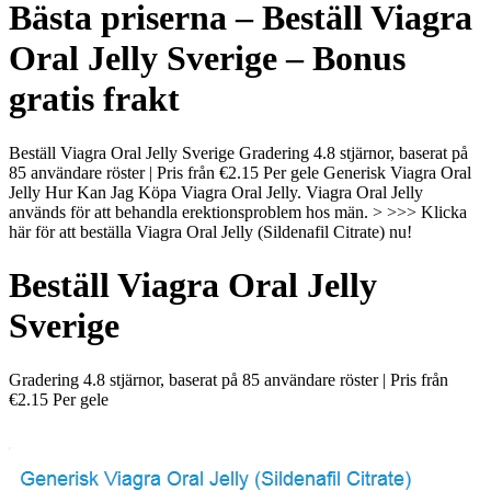
Bästa priserna – Beställ Viagra
Oral Jelly Sverige – Bonus
gratis frakt
Beställ Viagra Oral Jelly Sverige Gradering 4.8 stjärnor, baserat på
85 användare röster | Pris från €2.15 Per gele Generisk Viagra Oral
Jelly Hur Kan Jag Köpa Viagra Oral Jelly. Viagra Oral Jelly
används för att behandla erektionsproblem hos män. > >>> Klicka
här för att beställa Viagra Oral Jelly (Sildenafil Citrate) nu!
Beställ Viagra Oral Jelly
Sverige
Gradering
4.8
stjärnor, baserat på
85
användare röster
|
Pris från
€2.15
Per gele