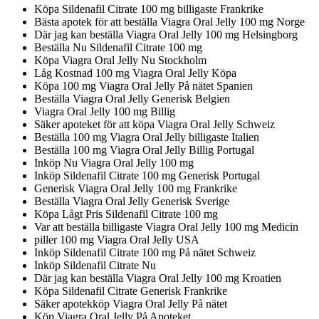
Köpa Sildenafil Citrate 100 mg billigaste Frankrike
Bästa apotek för att beställa Viagra Oral Jelly 100 mg Norge
Där jag kan beställa Viagra Oral Jelly 100 mg Helsingborg
Beställa Nu Sildenafil Citrate 100 mg
Köpa Viagra Oral Jelly Nu Stockholm
Låg Kostnad 100 mg Viagra Oral Jelly Köpa
Köpa 100 mg Viagra Oral Jelly På nätet Spanien
Beställa Viagra Oral Jelly Generisk Belgien
Viagra Oral Jelly 100 mg Billig
Säker apoteket för att köpa Viagra Oral Jelly Schweiz
Beställa 100 mg Viagra Oral Jelly billigaste Italien
Beställa 100 mg Viagra Oral Jelly Billig Portugal
Inköp Nu Viagra Oral Jelly 100 mg
Inköp Sildenafil Citrate 100 mg Generisk Portugal
Generisk Viagra Oral Jelly 100 mg Frankrike
Beställa Viagra Oral Jelly Generisk Sverige
Köpa Lågt Pris Sildenafil Citrate 100 mg
Var att beställa billigaste Viagra Oral Jelly 100 mg Medicin
piller 100 mg Viagra Oral Jelly USA
Inköp Sildenafil Citrate 100 mg På nätet Schweiz
Inköp Sildenafil Citrate Nu
Där jag kan beställa Viagra Oral Jelly 100 mg Kroatien
Köpa Sildenafil Citrate Generisk Frankrike
Säker apotekköp Viagra Oral Jelly På nätet
Köp Viagra Oral Jelly På Apoteket