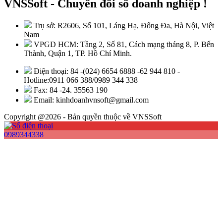
VNSSoft - Chuyển đổi số doanh nghiệp !
Trụ sở: R2606, Số 101, Láng Hạ, Đống Đa, Hà Nội, Việt
Nam
VPGD HCM: Tầng 2, Số 81, Cách mạng tháng 8, P. Bến
Thành, Quận 1, TP. Hồ Chí Minh.
Điện thoại: 84 -(024) 6654 6888 -62 944 810 -
Hotline:0911 066 388/0989 344 338
Fax: 84 -24. 35563 190
Email: kinhdoanhvnsoft@gmail.com
Copyright @2026 - Bản quyền thuộc về VNSSoft
0989344338