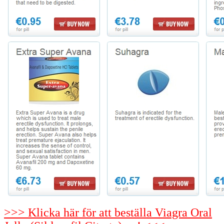
>>> Klicka här för att beställa Viagra Oral