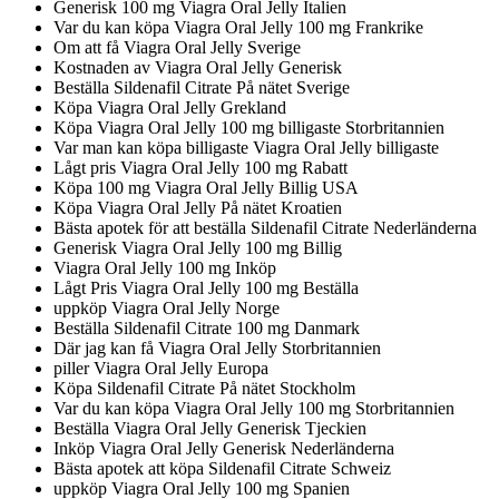
Generisk 100 mg Viagra Oral Jelly Italien
Var du kan köpa Viagra Oral Jelly 100 mg Frankrike
Om att få Viagra Oral Jelly Sverige
Kostnaden av Viagra Oral Jelly Generisk
Beställa Sildenafil Citrate På nätet Sverige
Köpa Viagra Oral Jelly Grekland
Köpa Viagra Oral Jelly 100 mg billigaste Storbritannien
Var man kan köpa billigaste Viagra Oral Jelly billigaste
Lågt pris Viagra Oral Jelly 100 mg Rabatt
Köpa 100 mg Viagra Oral Jelly Billig USA
Köpa Viagra Oral Jelly På nätet Kroatien
Bästa apotek för att beställa Sildenafil Citrate Nederländerna
Generisk Viagra Oral Jelly 100 mg Billig
Viagra Oral Jelly 100 mg Inköp
Lågt Pris Viagra Oral Jelly 100 mg Beställa
uppköp Viagra Oral Jelly Norge
Beställa Sildenafil Citrate 100 mg Danmark
Där jag kan få Viagra Oral Jelly Storbritannien
piller Viagra Oral Jelly Europa
Köpa Sildenafil Citrate På nätet Stockholm
Var du kan köpa Viagra Oral Jelly 100 mg Storbritannien
Beställa Viagra Oral Jelly Generisk Tjeckien
Inköp Viagra Oral Jelly Generisk Nederländerna
Bästa apotek att köpa Sildenafil Citrate Schweiz
uppköp Viagra Oral Jelly 100 mg Spanien