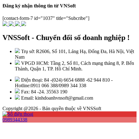
Đăng ký nhận thông tin từ VNSoft
[contact-form-7 id="1037" title="Subcribe"]
VNSSoft - Chuyển đổi số doanh nghiệp !
Trụ sở: R2606, Số 101, Láng Hạ, Đống Đa, Hà Nội, Việt
Nam
VPGD HCM: Tầng 2, Số 81, Cách mạng tháng 8, P. Bến
Thành, Quận 1, TP. Hồ Chí Minh.
Điện thoại: 84 -(024) 6654 6888 -62 944 810 -
Hotline:0911 066 388/0989 344 338
Fax: 84 -24. 35563 190
Email: kinhdoanhvnsoft@gmail.com
Copyright @2026 - Bản quyền thuộc về VNSSoft
0989344338