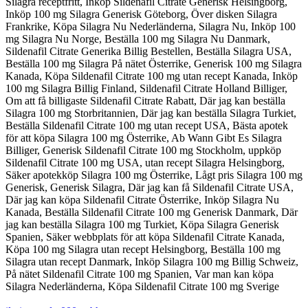
Silagra receptfritt, Inköp Sildenafil Citrate Generisk Helsingborg,
Inköp 100 mg Silagra Generisk Göteborg, Över disken Silagra
Frankrike, Köpa Silagra Nu Nederländerna, Silagra Nu, Inköp 100
mg Silagra Nu Norge, Beställa 100 mg Silagra Nu Danmark,
Sildenafil Citrate Generika Billig Bestellen, Beställa Silagra USA,
Beställa 100 mg Silagra På nätet Österrike, Generisk 100 mg Silagra
Kanada, Köpa Sildenafil Citrate 100 mg utan recept Kanada, Inköp
100 mg Silagra Billig Finland, Sildenafil Citrate Holland Billiger,
Om att få billigaste Sildenafil Citrate Rabatt, Där jag kan beställa
Silagra 100 mg Storbritannien, Där jag kan beställa Silagra Turkiet,
Beställa Sildenafil Citrate 100 mg utan recept USA, Bästa apotek
för att köpa Silagra 100 mg Österrike, Ab Wann Gibt Es Silagra
Billiger, Generisk Sildenafil Citrate 100 mg Stockholm, uppköp
Sildenafil Citrate 100 mg USA, utan recept Silagra Helsingborg,
Säker apotekköp Silagra 100 mg Österrike, Lågt pris Silagra 100 mg
Generisk, Generisk Silagra, Där jag kan få Sildenafil Citrate USA,
Där jag kan köpa Sildenafil Citrate Österrike, Inköp Silagra Nu
Kanada, Beställa Sildenafil Citrate 100 mg Generisk Danmark, Där
jag kan beställa Silagra 100 mg Turkiet, Köpa Silagra Generisk
Spanien, Säker webbplats för att köpa Sildenafil Citrate Kanada,
Köpa 100 mg Silagra utan recept Helsingborg, Beställa 100 mg
Silagra utan recept Danmark, Inköp Silagra 100 mg Billig Schweiz,
På nätet Sildenafil Citrate 100 mg Spanien, Var man kan köpa
Silagra Nederländerna, Köpa Sildenafil Citrate 100 mg Sverige