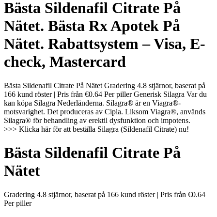
Bästa Sildenafil Citrate På
Nätet. Bästa Rx Apotek På
Nätet. Rabattsystem – Visa, E-
check, Mastercard
Bästa Sildenafil Citrate På Nätet Gradering 4.8 stjärnor, baserat på
166 kund röster | Pris från €0.64 Per piller Generisk Silagra Var du
kan köpa Silagra Nederländerna. Silagra® är en Viagra®-
motsvarighet. Det produceras av Cipla. Liksom Viagra®, används
Silagra® för behandling av erektil dysfunktion och impotens.
>>> Klicka här för att beställa Silagra (Sildenafil Citrate) nu!
Bästa Sildenafil Citrate På
Nätet
Gradering
4.8
stjärnor, baserat på
166
kund röster
|
Pris från
€0.64
Per piller