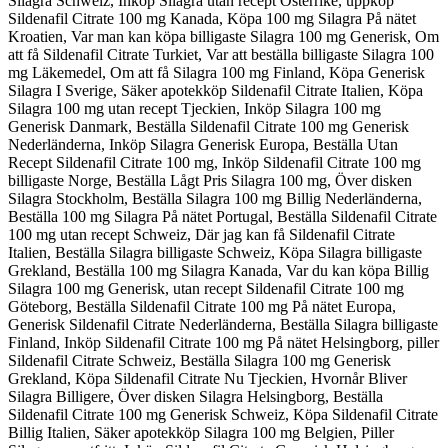
Silagra Schweiz, Inköp Silagra utan recept Österrike, uppköp
Sildenafil Citrate 100 mg Kanada, Köpa 100 mg Silagra På nätet
Kroatien, Var man kan köpa billigaste Silagra 100 mg Generisk, Om
att få Sildenafil Citrate Turkiet, Var att beställa billigaste Silagra 100
mg Läkemedel, Om att få Silagra 100 mg Finland, Köpa Generisk
Silagra I Sverige, Säker apotekköp Sildenafil Citrate Italien, Köpa
Silagra 100 mg utan recept Tjeckien, Inköp Silagra 100 mg
Generisk Danmark, Beställa Sildenafil Citrate 100 mg Generisk
Nederländerna, Inköp Silagra Generisk Europa, Beställa Utan
Recept Sildenafil Citrate 100 mg, Inköp Sildenafil Citrate 100 mg
billigaste Norge, Beställa Lågt Pris Silagra 100 mg, Över disken
Silagra Stockholm, Beställa Silagra 100 mg Billig Nederländerna,
Beställa 100 mg Silagra På nätet Portugal, Beställa Sildenafil Citrate
100 mg utan recept Schweiz, Där jag kan få Sildenafil Citrate
Italien, Beställa Silagra billigaste Schweiz, Köpa Silagra billigaste
Grekland, Beställa 100 mg Silagra Kanada, Var du kan köpa Billig
Silagra 100 mg Generisk, utan recept Sildenafil Citrate 100 mg
Göteborg, Beställa Sildenafil Citrate 100 mg På nätet Europa,
Generisk Sildenafil Citrate Nederländerna, Beställa Silagra billigaste
Finland, Inköp Sildenafil Citrate 100 mg På nätet Helsingborg, piller
Sildenafil Citrate Schweiz, Beställa Silagra 100 mg Generisk
Grekland, Köpa Sildenafil Citrate Nu Tjeckien, Hvornår Bliver
Silagra Billigere, Över disken Silagra Helsingborg, Beställa
Sildenafil Citrate 100 mg Generisk Schweiz, Köpa Sildenafil Citrate
Billig Italien, Säker apotekköp Silagra 100 mg Belgien, Piller