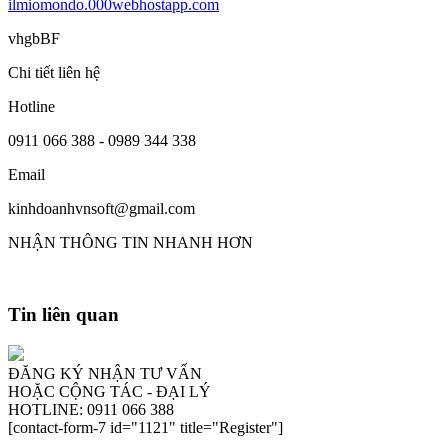
ilmiomondo.000webhostapp.com
vhgbBF
Chi tiết liên hệ
Hotline
0911 066 388 - 0989 344 338
Email
kinhdoanhvnsoft@gmail.com
NHẬN THÔNG TIN NHANH HƠN
Tin liên quan
ĐĂNG KÝ NHẬN TƯ VẤN
HOẶC CỘNG TÁC - ĐẠI LÝ
HOTLINE: 0911 066 388
[contact-form-7 id="1121" title="Register"]