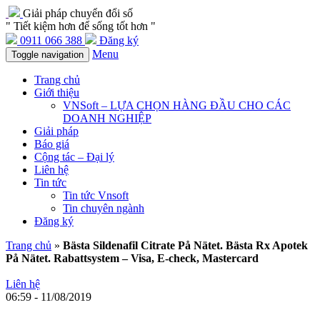
Giải pháp chuyển đổi số
" Tiết kiệm hơn để sống tốt hơn "
0911 066 388
Đăng ký
Menu
Toggle navigation
Trang chủ
Giới thiệu
VNSoft – LỰA CHỌN HÀNG ĐẦU CHO CÁC
DOANH NGHIỆP
Giải pháp
Báo giá
Cộng tác – Đại lý
Liên hệ
Tin tức
Tin tức Vnsoft
Tin chuyên ngành
Đăng ký
Trang chủ
»
Bästa Sildenafil Citrate På Nätet. Bästa Rx Apotek
På Nätet. Rabattsystem – Visa, E-check, Mastercard
Liên hệ
06:59 - 11/08/2019