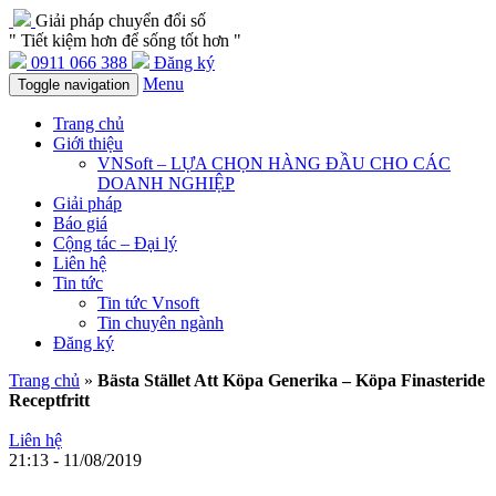
Giải pháp chuyển đổi số
" Tiết kiệm hơn để sống tốt hơn "
0911 066 388
Đăng ký
Menu
Toggle navigation
Trang chủ
Giới thiệu
VNSoft – LỰA CHỌN HÀNG ĐẦU CHO CÁC
DOANH NGHIỆP
Giải pháp
Báo giá
Cộng tác – Đại lý
Liên hệ
Tin tức
Tin tức Vnsoft
Tin chuyên ngành
Đăng ký
Trang chủ
»
Bästa Stället Att Köpa Generika – Köpa Finasteride
Receptfritt
Liên hệ
21:13 - 11/08/2019