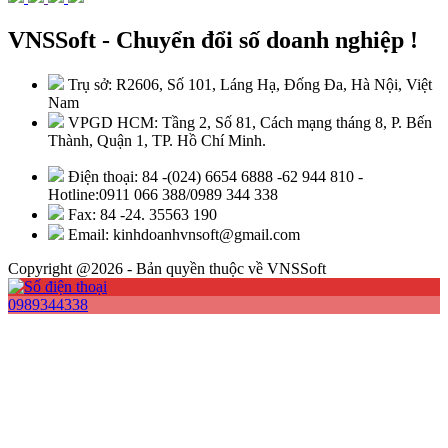
VNSSoft - Chuyển đổi số doanh nghiệp !
Trụ sở: R2606, Số 101, Láng Hạ, Đống Đa, Hà Nội, Việt
Nam
VPGD HCM: Tầng 2, Số 81, Cách mạng tháng 8, P. Bến
Thành, Quận 1, TP. Hồ Chí Minh.
Điện thoại: 84 -(024) 6654 6888 -62 944 810 -
Hotline:0911 066 388/0989 344 338
Fax: 84 -24. 35563 190
Email: kinhdoanhvnsoft@gmail.com
Copyright @2026 - Bản quyền thuộc về VNSSoft
0989344338