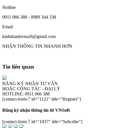
Hotline
0911 066 388 - 0989 344 338
Email
kinhdoanhvnsoft@gmail.com
NHẬN THÔNG TIN NHANH HƠN
Tin liên quan
ĐĂNG KÝ NHẬN TƯ VẤN
HOẶC CỘNG TÁC - ĐẠI LÝ
HOTLINE: 0911 066 388
[contact-form-7 id="1121" title="Register"]
Đăng ký nhận thông tin từ VNSoft
[contact-form-7 id="1037" title="Subcribe"]