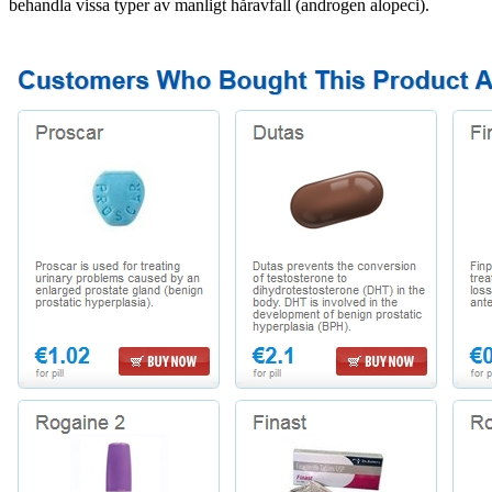
behandla vissa typer av manligt håravfall (androgen alopeci).