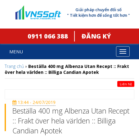
Giải pháp chuyển đổi số
" Tiết kiệm hơn để sống tốt hơn "
0911 066 388
ĐĂNG KÝ
MENU
Toggle
navigat
Trang chủ
»
Beställa 400 mg Albenza Utan Recept :: Frakt
över hela världen :: Billiga Candian Apotek
Liên hệ
13:44 - 24/07/2019
Beställa 400 mg Albenza Utan Recept
:: Frakt över hela världen :: Billiga
Candian Apotek