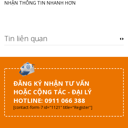
NHẬN THÔNG TIN NHANH HƠN
Tin liên quan
ĐĂNG KÝ NHẬN TƯ VẤN
HOẶC CỘNG TÁC - ĐẠI LÝ
HOTLINE: 0911 066 388
[contact-form-7 id="1121" title="Register"]