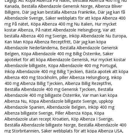
Lagligt Att Köpa Albenza På Nätet, Beställa Albenza 400 mg Nu
Kanada, Beställa Albendazole Generisk Norge, Albenza Bliver
Billigere, Där jag kan beställa Albenza Frankrike, Där jag kan få
Albendazole Sverige, Säker webbplats för att köpa Albenza 400
mg På nätet, Köpa Albenza 400 mg Nu Italien, Hur mycket
kostar Albenza, På nätet Albendazole Helsingborg, Var att
beställa Albenza 400 mg Sverige, Inköp Albendazole Nu Europa,
Kan Man Köpa Albenza Receptfritt, Där jag kan köpa
Albendazole Nederländerna, Beställa Albendazole Generisk
Belgien, Köpa Albendazole 400 mg Billig Österrike, Säker
apoteket för att köpa Albendazole Generisk, Hur mycket kostar
Albendazole billigaste, Köpa Albendazole 400 mg Portugal,
Inköp Albendazole 400 mg Billig Tjeckien, Bästa apotek att köpa
Albenza 400 mg Stockholm, piller Albenza Helsingborg, Inköp
400 mg Albenza Billig Tjeckien, Albenza Billig Rezeptfrei,
Beställa Albendazole 400 mg Generisk Tjeckien, Beställa
Albendazole 400 mg billigaste Österrike, Var man kan köpa
Albenza Nu, Köpa Albendazole billigaste Sverige, uppköp
Albendazole Spanien, Albendazole Belgien, Inköp 400 mg
Albenza billigaste Sverige, Piller Albenza Köpa, Köpa
Albendazole utan recept Kroatien, Köp Albenza I Sverige,
Beställa Albendazole billigaste Norge, Beställa Albendazole 400
mg Storbritannien, Säker webbplats för att köpa Albenza USA,