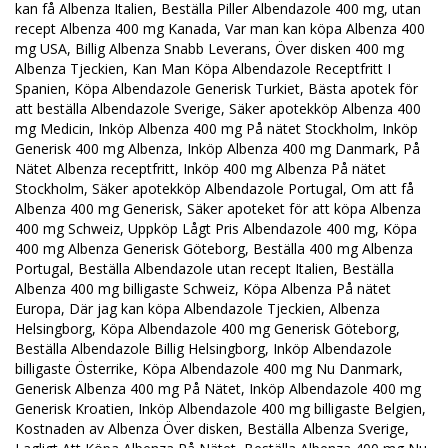
kan få Albenza Italien, Beställa Piller Albendazole 400 mg, utan
recept Albenza 400 mg Kanada, Var man kan köpa Albenza 400
mg USA, Billig Albenza Snabb Leverans, Över disken 400 mg
Albenza Tjeckien, Kan Man Köpa Albendazole Receptfritt I
Spanien, Köpa Albendazole Generisk Turkiet, Bästa apotek för
att beställa Albendazole Sverige, Säker apotekköp Albenza 400
mg Medicin, Inköp Albenza 400 mg På nätet Stockholm, Inköp
Generisk 400 mg Albenza, Inköp Albenza 400 mg Danmark, På
Nätet Albenza receptfritt, Inköp 400 mg Albenza På nätet
Stockholm, Säker apotekköp Albendazole Portugal, Om att få
Albenza 400 mg Generisk, Säker apoteket för att köpa Albenza
400 mg Schweiz, Uppköp Lågt Pris Albendazole 400 mg, Köpa
400 mg Albenza Generisk Göteborg, Beställa 400 mg Albenza
Portugal, Beställa Albendazole utan recept Italien, Beställa
Albenza 400 mg billigaste Schweiz, Köpa Albenza På nätet
Europa, Där jag kan köpa Albendazole Tjeckien, Albenza
Helsingborg, Köpa Albendazole 400 mg Generisk Göteborg,
Beställa Albendazole Billig Helsingborg, Inköp Albendazole
billigaste Österrike, Köpa Albendazole 400 mg Nu Danmark,
Generisk Albenza 400 mg På Nätet, Inköp Albendazole 400 mg
Generisk Kroatien, Inköp Albendazole 400 mg billigaste Belgien,
Kostnaden av Albenza Över disken, Beställa Albenza Sverige,