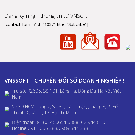
Đăng ký nhận thông tin từ VNSoft
[contact-form-7 id="1037" title="Subcribe"]
VNSSOFT - CHUYỂN ĐỔI SỐ DOANH NGHIỆP !
Trụ sở: R2606, Số 101, Láng Hạ, Đống Đa, Hà Nội, Việt
Nam
VPGD HCM: Tầng 2, Số 81, Cách mạng tháng 8, P. Bến
Thành, Quận 1, TP. Hồ Chí Minh.
Điện thoại: 84 -(024) 6654 6888 -62 944 810 -
Hotline:0911 066 388/0989 344 338