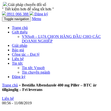
Giải pháp chuyển đổi số
" Tiết kiệm hơn để sống tốt hơn "
0911 066 388
Đăng ký
Menu
Toggle navigation
Trang chủ
Giới thiệu
VNSoft – LỰA CHỌN HÀNG ĐẦU CHO CÁC
DOANH NGHIỆP
Giải pháp
Báo giá
Cộng tác – Đại lý
Liên hệ
Tin tức
Tin tức Vnsoft
Tin chuyên ngành
Đăng ký
Trang chủ
»
Beställa Albendazole 400 mg Piller – BTC är
tillgänglig – Fri leverans
Liên hệ
00:56 - 11/08/2019