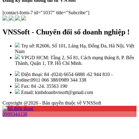
Đăng ký nhận thông tin từ VNSoft
[contact-form-7 id="1037" title="Subcribe"]
VNSSoft - Chuyển đổi số doanh nghiệp !
Trụ sở: R2606, Số 101, Láng Hạ, Đống Đa, Hà Nội, Việt
Nam
VPGD HCM: Tầng 2, Số 81, Cách mạng tháng 8, P. Bến
Thành, Quận 1, TP. Hồ Chí Minh.
Điện thoại: 84 -(024) 6654 6888 -62 944 810 -
Hotline:0911 066 388/0989 344 338
Fax: 84 -24. 35563 190
Email: kinhdoanhvnsoft@gmail.com
Copyright @2026 - Bản quyền thuộc về VNSSoft
0989344338