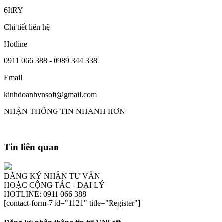
6ItRY
Chi tiết liên hệ
Hotline
0911 066 388 - 0989 344 338
Email
kinhdoanhvnsoft@gmail.com
NHẬN THÔNG TIN NHANH HƠN
Tin liên quan
ĐĂNG KÝ NHẬN TƯ VẤN
HOẶC CỘNG TÁC - ĐẠI LÝ
HOTLINE: 0911 066 388
[contact-form-7 id="1121" title="Register"]