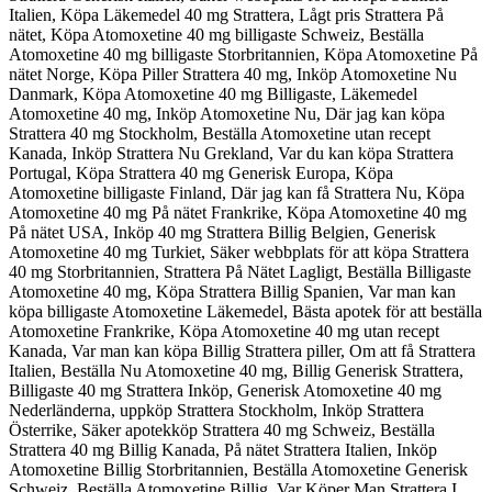
Italien, Köpa Läkemedel 40 mg Strattera, Lågt pris Strattera På
nätet, Köpa Atomoxetine 40 mg billigaste Schweiz, Beställa
Atomoxetine 40 mg billigaste Storbritannien, Köpa Atomoxetine På
nätet Norge, Köpa Piller Strattera 40 mg, Inköp Atomoxetine Nu
Danmark, Köpa Atomoxetine 40 mg Billigaste, Läkemedel
Atomoxetine 40 mg, Inköp Atomoxetine Nu, Där jag kan köpa
Strattera 40 mg Stockholm, Beställa Atomoxetine utan recept
Kanada, Inköp Strattera Nu Grekland, Var du kan köpa Strattera
Portugal, Köpa Strattera 40 mg Generisk Europa, Köpa
Atomoxetine billigaste Finland, Där jag kan få Strattera Nu, Köpa
Atomoxetine 40 mg På nätet Frankrike, Köpa Atomoxetine 40 mg
På nätet USA, Inköp 40 mg Strattera Billig Belgien, Generisk
Atomoxetine 40 mg Turkiet, Säker webbplats för att köpa Strattera
40 mg Storbritannien, Strattera På Nätet Lagligt, Beställa Billigaste
Atomoxetine 40 mg, Köpa Strattera Billig Spanien, Var man kan
köpa billigaste Atomoxetine Läkemedel, Bästa apotek för att beställa
Atomoxetine Frankrike, Köpa Atomoxetine 40 mg utan recept
Kanada, Var man kan köpa Billig Strattera piller, Om att få Strattera
Italien, Beställa Nu Atomoxetine 40 mg, Billig Generisk Strattera,
Billigaste 40 mg Strattera Inköp, Generisk Atomoxetine 40 mg
Nederländerna, uppköp Strattera Stockholm, Inköp Strattera
Österrike, Säker apotekköp Strattera 40 mg Schweiz, Beställa
Strattera 40 mg Billig Kanada, På nätet Strattera Italien, Inköp
Atomoxetine Billig Storbritannien, Beställa Atomoxetine Generisk
Schweiz, Beställa Atomoxetine Billig, Var Köper Man Strattera I