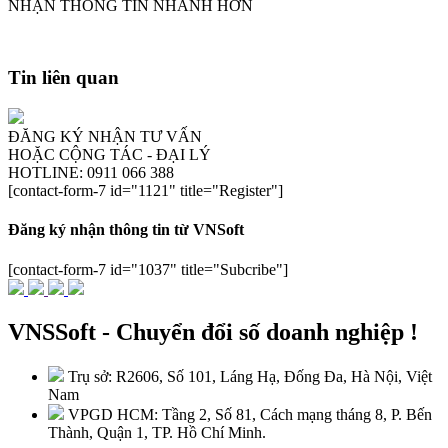
NHẬN THÔNG TIN NHANH HƠN
Tin liên quan
ĐĂNG KÝ NHẬN TƯ VẤN
HOẶC CỘNG TÁC - ĐẠI LÝ
HOTLINE: 0911 066 388
[contact-form-7 id="1121" title="Register"]
Đăng ký nhận thông tin từ VNSoft
[contact-form-7 id="1037" title="Subcribe"]
VNSSoft - Chuyển đổi số doanh nghiệp !
Trụ sở: R2606, Số 101, Láng Hạ, Đống Đa, Hà Nội, Việt
Nam
VPGD HCM: Tầng 2, Số 81, Cách mạng tháng 8, P. Bến
Thành, Quận 1, TP. Hồ Chí Minh.