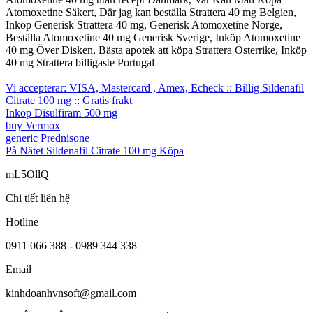
Atomoxetine Säkert, Där jag kan beställa Strattera 40 mg Belgien,
Inköp Generisk Strattera 40 mg, Generisk Atomoxetine Norge,
Beställa Atomoxetine 40 mg Generisk Sverige, Inköp Atomoxetine
40 mg Över Disken, Bästa apotek att köpa Strattera Österrike, Inköp
40 mg Strattera billigaste Portugal
Vi accepterar: VISA, Mastercard , Amex, Echeck :: Billig Sildenafil
Citrate 100 mg :: Gratis frakt
Inköp Disulfiram 500 mg
buy Vermox
generic Prednisone
På Nätet Sildenafil Citrate 100 mg Köpa
mL5OllQ
Chi tiết liên hệ
Hotline
0911 066 388 - 0989 344 338
Email
kinhdoanhvnsoft@gmail.com