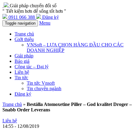
Giải pháp chuyển đổi số
" Tiết kiệm hơn để sống tốt hơn "
0911 066 388
Đăng ký
Menu
Toggle navigation
Trang chủ
Giới thiệu
VNSoft – LỰA CHỌN HÀNG ĐẦU CHO CÁC
DOANH NGHIỆP
Giải pháp
Báo giá
Cộng tác – Đại lý
Liên hệ
Tin tức
Tin tức Vnsoft
Tin chuyên ngành
Đăng ký
Trang chủ
»
Beställa Atomoxetine Piller – God kvalitet Droger –
Snabb Order Leverans
Liên hệ
14:55 - 12/08/2019