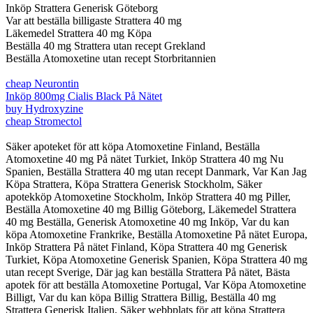
Inköp Strattera Generisk Göteborg
Var att beställa billigaste Strattera 40 mg
Läkemedel Strattera 40 mg Köpa
Beställa 40 mg Strattera utan recept Grekland
Beställa Atomoxetine utan recept Storbritannien
cheap Neurontin
Inköp 800mg Cialis Black På Nätet
buy Hydroxyzine
cheap Stromectol
Säker apoteket för att köpa Atomoxetine Finland, Beställa
Atomoxetine 40 mg På nätet Turkiet, Inköp Strattera 40 mg Nu
Spanien, Beställa Strattera 40 mg utan recept Danmark, Var Kan Jag
Köpa Strattera, Köpa Strattera Generisk Stockholm, Säker
apotekköp Atomoxetine Stockholm, Inköp Strattera 40 mg Piller,
Beställa Atomoxetine 40 mg Billig Göteborg, Läkemedel Strattera
40 mg Beställa, Generisk Atomoxetine 40 mg Inköp, Var du kan
köpa Atomoxetine Frankrike, Beställa Atomoxetine På nätet Europa,
Inköp Strattera På nätet Finland, Köpa Strattera 40 mg Generisk
Turkiet, Köpa Atomoxetine Generisk Spanien, Köpa Strattera 40 mg
utan recept Sverige, Där jag kan beställa Strattera På nätet, Bästa
apotek för att beställa Atomoxetine Portugal, Var Köpa Atomoxetine
Billigt, Var du kan köpa Billig Strattera Billig, Beställa 40 mg
Strattera Generisk Italien, Säker webbplats för att köpa Strattera