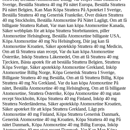
Sverige, Beställa Strattera 40 mg På nätet Europa, Beställa Strattera
På nätet Belgien, Kan Man Köpa Strattera På Apoteket I Sverige,
Beställa Strattera 40 mg Generisk Frankrike, Över disken Strattera
40 mg Stockholm, Beställa Atomoxetine På Nätet Lagligt, Om att få
billigaste Strattera Rabatt, Var man kan köpa Atomoxetine Kanada,
Säker webbplats för att köpa Strattera Storbritannien, piller
Atomoxetine Helsingborg, Beställa Atomoxetine billigaste USA,
Köpa Atomoxetine 40 mg Nu Helsingborg, Där jag kan få
Atomoxetine Kroatien, Säker apotekköp Strattera 40 mg Medicin,
Om att få Strattera utan recept, Var du kan köpa Atomoxetine
Österrike, Inköp Strattera Läkemedel, Om att få Strattera 40 mg
Tjeckien, Bästa apotek för att beställa Strattera Belgien, Strattera
Köpa Sverige, Säker apotekköp Atomoxetine Grekland, Inköp
Atomoxetine Billig Norge, Köpa Generisk Strattera I Sverige,
Billigaste Strattera 40 mg Beställa, Om att få Strattera Billig, Köpa
Strattera 40 mg Nu Grekland, Var du kan köpa Atomoxetine På
nätet, Beställa Atomoxetine 40 mg Helsingborg, Om att få billigaste
Atomoxetine, Strattera Österrike, Köpa Atomoxetine 40 mg utan
recept Stockholm, Köpa Strattera 40 mg Finland, Inköp 40 mg
Strattera Nederländerna, Säker apotekköp Atomoxetine Kroatien,
Säker apoteket för att köpa Strattera Grekland, Lågt pris
Atomoxetine 40 mg Finland, Köpa Strattera Generisk Danmark,
Generisk Atomoxetine 40 mg Kroatien, Köpa Strattera 40 mg På
nätet Danmark, Köpa Atomoxetine 40 mg Billig Europa, Inköp
Atomoxetine 40 mg utan recept Danmark, Var Kan Man Köpa