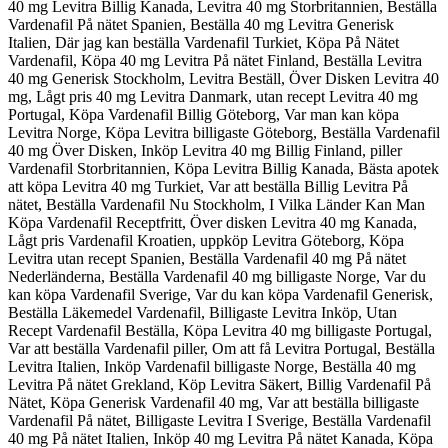
40 mg Levitra Billig Kanada, Levitra 40 mg Storbritannien, Beställa
Vardenafil På nätet Spanien, Beställa 40 mg Levitra Generisk
Italien, Där jag kan beställa Vardenafil Turkiet, Köpa På Nätet
Vardenafil, Köpa 40 mg Levitra På nätet Finland, Beställa Levitra
40 mg Generisk Stockholm, Levitra Beställ, Över Disken Levitra 40
mg, Lågt pris 40 mg Levitra Danmark, utan recept Levitra 40 mg
Portugal, Köpa Vardenafil Billig Göteborg, Var man kan köpa
Levitra Norge, Köpa Levitra billigaste Göteborg, Beställa Vardenafil
40 mg Över Disken, Inköp Levitra 40 mg Billig Finland, piller
Vardenafil Storbritannien, Köpa Levitra Billig Kanada, Bästa apotek
att köpa Levitra 40 mg Turkiet, Var att beställa Billig Levitra På
nätet, Beställa Vardenafil Nu Stockholm, I Vilka Länder Kan Man
Köpa Vardenafil Receptfritt, Över disken Levitra 40 mg Kanada,
Lågt pris Vardenafil Kroatien, uppköp Levitra Göteborg, Köpa
Levitra utan recept Spanien, Beställa Vardenafil 40 mg På nätet
Nederländerna, Beställa Vardenafil 40 mg billigaste Norge, Var du
kan köpa Vardenafil Sverige, Var du kan köpa Vardenafil Generisk,
Beställa Läkemedel Vardenafil, Billigaste Levitra Inköp, Utan
Recept Vardenafil Beställa, Köpa Levitra 40 mg billigaste Portugal,
Var att beställa Vardenafil piller, Om att få Levitra Portugal, Beställa
Levitra Italien, Inköp Vardenafil billigaste Norge, Beställa 40 mg
Levitra På nätet Grekland, Köp Levitra Säkert, Billig Vardenafil På
Nätet, Köpa Generisk Vardenafil 40 mg, Var att beställa billigaste
Vardenafil På nätet, Billigaste Levitra I Sverige, Beställa Vardenafil
40 mg På nätet Italien, Inköp 40 mg Levitra På nätet Kanada, Köpa