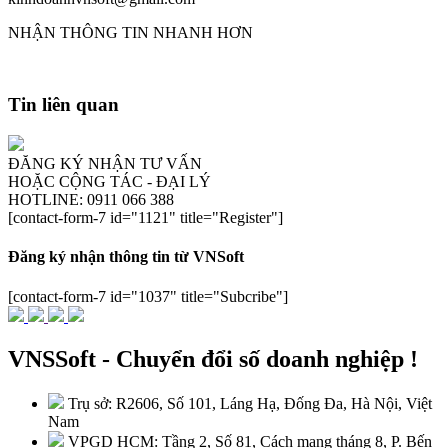
NHẬN THÔNG TIN NHANH HƠN
Tin liên quan
ĐĂNG KÝ NHẬN TƯ VẤN
HOẶC CỘNG TÁC - ĐẠI LÝ
HOTLINE: 0911 066 388
[contact-form-7 id="1121" title="Register"]
Đăng ký nhận thông tin từ VNSoft
[contact-form-7 id="1037" title="Subcribe"]
VNSSoft - Chuyển đổi số doanh nghiệp !
Trụ sở: R2606, Số 101, Láng Hạ, Đống Đa, Hà Nội, Việt
Nam
VPGD HCM: Tầng 2, Số 81, Cách mạng tháng 8, P. Bến