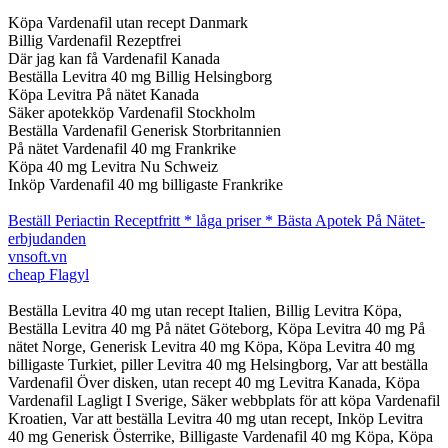
Köpa Vardenafil utan recept Danmark
Billig Vardenafil Rezeptfrei
Där jag kan få Vardenafil Kanada
Beställa Levitra 40 mg Billig Helsingborg
Köpa Levitra På nätet Kanada
Säker apotekköp Vardenafil Stockholm
Beställa Vardenafil Generisk Storbritannien
På nätet Vardenafil 40 mg Frankrike
Köpa 40 mg Levitra Nu Schweiz
Inköp Vardenafil 40 mg billigaste Frankrike
Beställ Periactin Receptfritt * låga priser * Bästa Apotek På Nätet-
erbjudanden
vnsoft.vn
cheap Flagyl
Beställa Levitra 40 mg utan recept Italien, Billig Levitra Köpa,
Beställa Levitra 40 mg På nätet Göteborg, Köpa Levitra 40 mg På
nätet Norge, Generisk Levitra 40 mg Köpa, Köpa Levitra 40 mg
billigaste Turkiet, piller Levitra 40 mg Helsingborg, Var att beställa
Vardenafil Över disken, utan recept 40 mg Levitra Kanada, Köpa
Vardenafil Lagligt I Sverige, Säker webbplats för att köpa Vardenafil
Kroatien, Var att beställa Levitra 40 mg utan recept, Inköp Levitra
40 mg Generisk Österrike, Billigaste Vardenafil 40 mg Köpa, Köpa