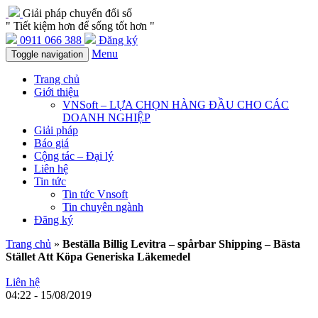
Giải pháp chuyển đổi số
" Tiết kiệm hơn để sống tốt hơn "
0911 066 388
Đăng ký
Menu
Toggle navigation
Trang chủ
Giới thiệu
VNSoft – LỰA CHỌN HÀNG ĐẦU CHO CÁC
DOANH NGHIỆP
Giải pháp
Báo giá
Cộng tác – Đại lý
Liên hệ
Tin tức
Tin tức Vnsoft
Tin chuyên ngành
Đăng ký
Trang chủ
»
Beställa Billig Levitra – spårbar Shipping – Bästa
Stället Att Köpa Generiska Läkemedel
Liên hệ
04:22 - 15/08/2019