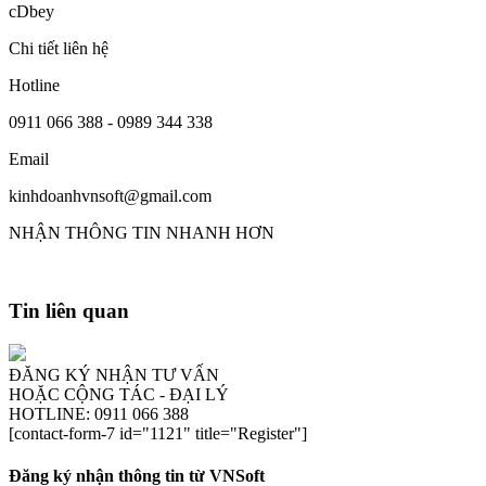
cDbey
Chi tiết liên hệ
Hotline
0911 066 388 - 0989 344 338
Email
kinhdoanhvnsoft@gmail.com
NHẬN THÔNG TIN NHANH HƠN
Tin liên quan
ĐĂNG KÝ NHẬN TƯ VẤN
HOẶC CỘNG TÁC - ĐẠI LÝ
HOTLINE: 0911 066 388
[contact-form-7 id="1121" title="Register"]
Đăng ký nhận thông tin từ VNSoft