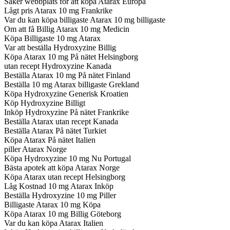
Säker webbplats för att köpa Atarax Europa
Lågt pris Atarax 10 mg Frankrike
Var du kan köpa billigaste Atarax 10 mg billigaste
Om att få Billig Atarax 10 mg Medicin
Köpa Billigaste 10 mg Atarax
Var att beställa Hydroxyzine Billig
Köpa Atarax 10 mg På nätet Helsingborg
utan recept Hydroxyzine Kanada
Beställa Atarax 10 mg På nätet Finland
Beställa 10 mg Atarax billigaste Grekland
Köpa Hydroxyzine Generisk Kroatien
Köp Hydroxyzine Billigt
Inköp Hydroxyzine På nätet Frankrike
Beställa Atarax utan recept Kanada
Beställa Atarax På nätet Turkiet
Köpa Atarax På nätet Italien
piller Atarax Norge
Köpa Hydroxyzine 10 mg Nu Portugal
Bästa apotek att köpa Atarax Norge
Köpa Atarax utan recept Helsingborg
Låg Kostnad 10 mg Atarax Inköp
Beställa Hydroxyzine 10 mg Piller
Billigaste Atarax 10 mg Köpa
Köpa Atarax 10 mg Billig Göteborg
Var du kan köpa Atarax Italien