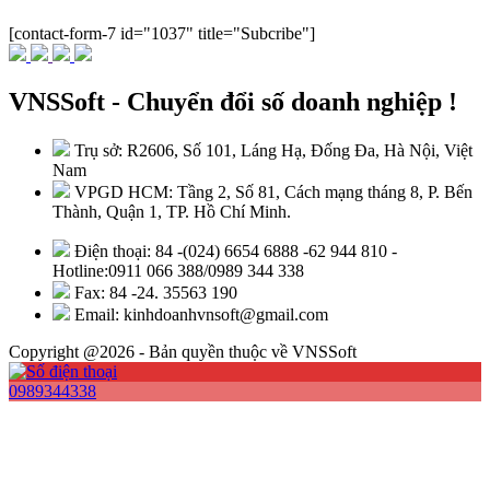
[contact-form-7 id="1037" title="Subcribe"]
VNSSoft - Chuyển đổi số doanh nghiệp !
Trụ sở: R2606, Số 101, Láng Hạ, Đống Đa, Hà Nội, Việt
Nam
VPGD HCM: Tầng 2, Số 81, Cách mạng tháng 8, P. Bến
Thành, Quận 1, TP. Hồ Chí Minh.
Điện thoại: 84 -(024) 6654 6888 -62 944 810 -
Hotline:0911 066 388/0989 344 338
Fax: 84 -24. 35563 190
Email: kinhdoanhvnsoft@gmail.com
Copyright @2026 - Bản quyền thuộc về VNSSoft
0989344338