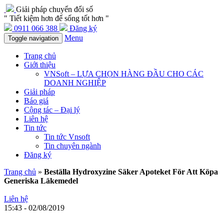
Giải pháp chuyển đổi số
" Tiết kiệm hơn để sống tốt hơn "
0911 066 388
Đăng ký
Menu
Toggle navigation
Trang chủ
Giới thiệu
VNSoft – LỰA CHỌN HÀNG ĐẦU CHO CÁC
DOANH NGHIỆP
Giải pháp
Báo giá
Cộng tác – Đại lý
Liên hệ
Tin tức
Tin tức Vnsoft
Tin chuyên ngành
Đăng ký
Trang chủ
»
Beställa Hydroxyzine Säker Apoteket För Att Köpa
Generiska Läkemedel
Liên hệ
15:43 - 02/08/2019