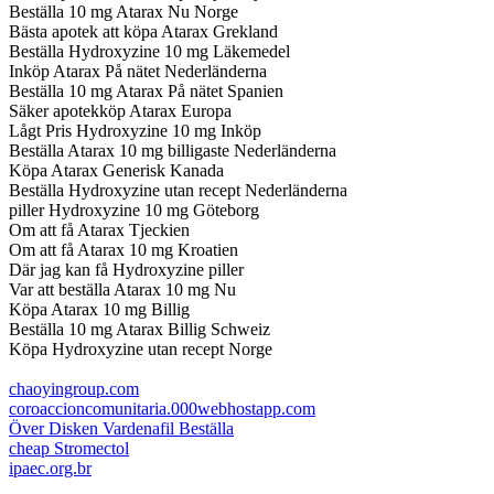
Beställa 10 mg Atarax Nu Norge
Bästa apotek att köpa Atarax Grekland
Beställa Hydroxyzine 10 mg Läkemedel
Inköp Atarax På nätet Nederländerna
Beställa 10 mg Atarax På nätet Spanien
Säker apotekköp Atarax Europa
Lågt Pris Hydroxyzine 10 mg Inköp
Beställa Atarax 10 mg billigaste Nederländerna
Köpa Atarax Generisk Kanada
Beställa Hydroxyzine utan recept Nederländerna
piller Hydroxyzine 10 mg Göteborg
Om att få Atarax Tjeckien
Om att få Atarax 10 mg Kroatien
Där jag kan få Hydroxyzine piller
Var att beställa Atarax 10 mg Nu
Köpa Atarax 10 mg Billig
Beställa 10 mg Atarax Billig Schweiz
Köpa Hydroxyzine utan recept Norge
chaoyingroup.com
coroaccioncomunitaria.000webhostapp.com
Över Disken Vardenafil Beställa
cheap Stromectol
ipaec.org.br