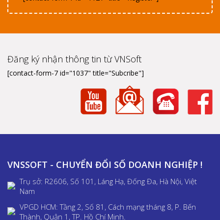
Đăng ký nhận thông tin từ VNSoft
[contact-form-7 id="1037" title="Subcribe"]
VNSSOFT - CHUYỂN ĐỔI SỐ DOANH NGHIỆP !
Trụ sở: R2606, Số 101, Láng Hạ, Đống Đa, Hà Nội, Việt
Nam
VPGD HCM: Tầng 2, Số 81, Cách mạng tháng 8, P. Bến
Thành, Quận 1, TP. Hồ Chí Minh.