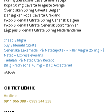
Hur mycket kostar Caverta utan recept
Köpa 50 mg Caverta billigaste Sverige
Över disken 50 mg Caverta Belgien
Där jag kan köpa Caverta Grekland
Inköp Sildenafil Citrate 50 mg Generisk Belgien
Inköp Sildenafil Citrate Generisk Storbritannien
Lågt pris Sildenafil Citrate 50 mg Nederländerna
cheap Sildigra
buy Sildenafil Citrate
Generiska Läkemedel På Nätetapotek – Piller Viagra 25 mg På
Nätet – Expressleverans
Tadalafil På Nätet Utan Recept
Billig Prednisone 40 mg – BTC Accepterad
p3PzVxa
CHI TIẾT LIÊN HỆ
Hotline
0911 066 388 - 0989 344 338