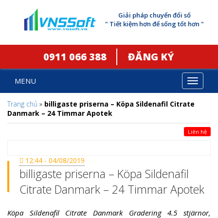
Giải pháp chuyển đổi số
" Tiết kiệm hơn để sống tốt hơn "
0911 066 388
ĐĂNG KÝ
MENU
Toggle
navigat
Trang chủ
»
billigaste priserna – Köpa Sildenafil Citrate
Danmark – 24 Timmar Apotek
Liên hệ
12:44 - 04/08/2019
billigaste priserna – Köpa Sildenafil
Citrate Danmark – 24 Timmar Apotek
Köpa Sildenafil Citrate Danmark Gradering 4.5 stjärnor,