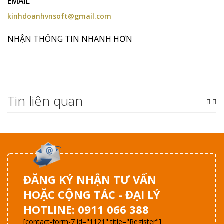
EMAIL
kinhdoanhvnsoft@gmail.com
NHẬN THÔNG TIN NHANH HƠN
Tin liên quan
ĐĂNG KÝ NHẬN TƯ VẤN
HOẶC CỘNG TÁC - ĐẠI LÝ
HOTLINE: 0911 066 388
[contact-form-7 id="1121" title="Register"]